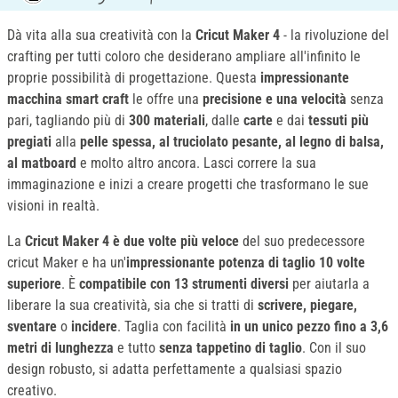
Dà vita alla sua creatività con la
Cricut Maker 4
- la rivoluzione del
crafting per tutti coloro che desiderano ampliare all'infinito le
proprie possibilità di progettazione. Questa
impressionante
macchina smart craft
le offre una
precisione e una velocità
senza
pari, tagliando più di
300 materiali
, dalle
carte
e dai
tessuti
più
pregiati
alla
pelle spessa, al
truciolato pesante, al legno di balsa,
al matboard
e molto altro ancora. Lasci correre la sua
immaginazione e inizi a creare progetti che trasformano le sue
visioni in realtà.
La
Cricut Maker 4 è due volte più veloce
del suo predecessore
cricut Maker e ha un'
impressionante potenza di taglio 10 volte
superiore
. È
compatibile con 13 strumenti diversi
per aiutarla a
liberare la sua creatività, sia che si tratti di
scrivere, piegare,
sventare
o
incidere
. Taglia con facilità
in un unico pezzo fino a 3,6
metri di lunghezza
e tutto
senza tappetino di taglio
. Con il suo
design robusto, si adatta perfettamente a qualsiasi spazio
creativo.