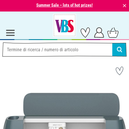
⨯
Summer Sale – lots of hot prizes!