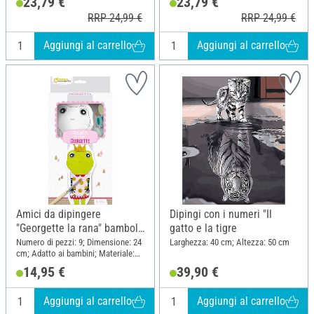
23,79 €
23,79 €
RRP 24,99 €
RRP 24,99 €
Aggiungi al carrello
Aggiungi al carrello
Amici da dipingere
Dipingi con i numeri "Il
"Georgette la rana" bambola
gatto e la tigre
da colorare
Numero di pezzi: 9; Dimensione: 24
Larghezza: 40 cm; Altezza: 50 cm
cm; Adatto ai bambini; Materiale:
Cotone, Legno
14,95 €
39,90 €
Aggiungi al carrello
Aggiungi al carrello