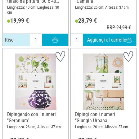
telaio da pittura, 30 x 40
"Camelia
cm, Rise
Lunghezza: 40 cm; Larghezza: 30
Lunghezza: 26 cm; Altezza: 37 cm
cm
19,99 €
23,79 €
RRP 24,99 €
Aggiungi al carrello
Rise
Dipingendo con i numeri
Dipingi con i numeri
"Geranium"
"Giungla Urbana
Lunghezza: 26 cm; Altezza: 37 cm
Larghezza: 26 cm; Altezza: 37 cm