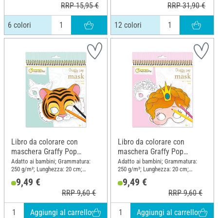
RRP 15,95 €
RRP 31,90 €
6 colori
12 colori
Libro da colorare con
Libro da colorare con
maschera Graffy Pop
maschera Graffy Pop
"Animali
"Ragazza
Adatto ai bambini; Grammatura:
Adatto ai bambini; Grammatura:
250 g/m²; Lunghezza: 20 cm;
250 g/m²; Lunghezza: 20 cm;
Larghezza: 20 cm; Materiale: Carta
Larghezza: 20 cm; Materiale: Carta
9,49 €
9,49 €
RRP 9,60 €
RRP 9,60 €
Aggiungi al carrello
Aggiungi al carrello