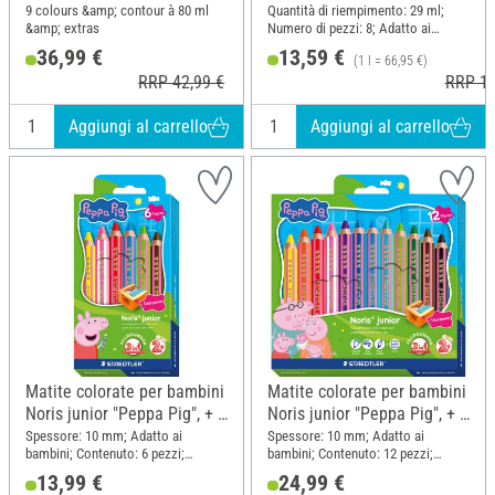
9 colours &amp; contour à 80 ml
Quantità di riempimento: 29 ml;
&amp; extras
Numero di pezzi: 8; Adatto ai
bambini; Materiale: Poliestere
36,99 €
13,59 €
(1 l = 66,95 €)
(PES), Carta
RRP 42,99 €
RRP 15
Aggiungi al carrello
Aggiungi al carrello
Matite colorate per bambini
Matite colorate per bambini
Noris junior "Peppa Pig", + 1
Noris junior "Peppa Pig", + 1
temperino, 6 colori
temperino, 12 colori
Spessore: 10 mm; Adatto ai
Spessore: 10 mm; Adatto ai
bambini; Contenuto: 6 pezzi;
bambini; Contenuto: 12 pezzi;
Lunghezza: 12 cm
Lunghezza: 12 cm
13,99 €
24,99 €