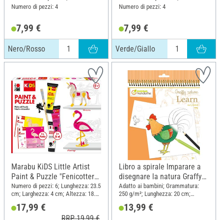
Numero di pezzi: 4
Numero di pezzi: 4
7,99 €
7,99 €
Nero/Rosso
Verde/Giallo
Marabu KiDS Little Artist
Libro a spirale Imparare a
Paint & Puzzle "Fenicottero
disegnare la natura Graffy
e unicorno".
"La fattoria"
Numero di pezzi: 6; Lunghezza: 23.5
Adatto ai bambini; Grammatura:
cm; Larghezza: 4 cm; Altezza: 18.5
250 g/m²; Lunghezza: 20 cm;
cm; Materiale: Legno, Plastica
Larghezza: 20 cm; Materiale: Carta
17,99 €
13,99 €
RRP 19,99 €