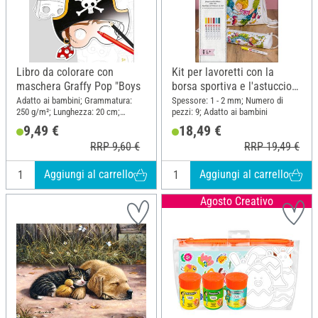
Libro da colorare con
Kit per lavoretti con la
maschera Graffy Pop "Boys
borsa sportiva e l'astuccio
per le matite "Mermaid"
Adatto ai bambini; Grammatura:
Spessore: 1 - 2 mm; Numero di
250 g/m²; Lunghezza: 20 cm;
pezzi: 9; Adatto ai bambini
Larghezza: 20 cm; Materiale: Carta
9,49 €
18,49 €
RRP 9,60 €
RRP 19,49 €
Aggiungi al carrello
Aggiungi al carrello
Agosto Creativo