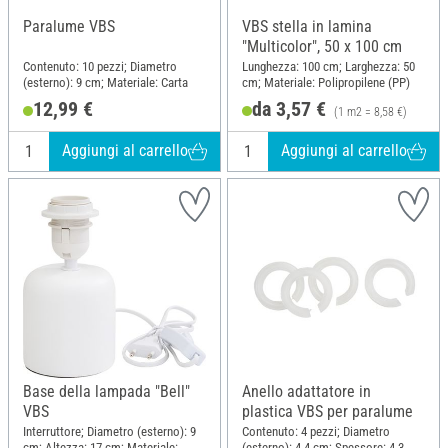
Paralume VBS
VBS stella in lamina
"Multicolor", 50 x 100 cm
Contenuto: 10 pezzi; Diametro
Lunghezza: 100 cm; Larghezza: 50
(esterno): 9 cm; Materiale: Carta
cm; Materiale: Polipropilene (PP)
12,99 €
da 3,57 €
(1 m2 = 8,58 €)
Aggiungi al carrello
Aggiungi al carrello
Base della lampada "Bell"
Anello adattatore in
VBS
plastica VBS per paralume
Interruttore; Diametro (esterno): 9
Contenuto: 4 pezzi; Diametro
cm; Altezza: 17 cm; Materiale:
(esterno): 4.4 cm; Spessore: 4.3