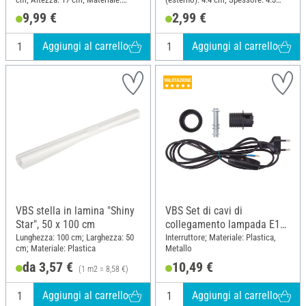
Ceramica
mm; Materiale: Plastica
9,99 €
2,99 €
Aggiungi al carrello
Aggiungi al carrello
VBS stella in lamina "Shiny
VBS Set di cavi di
Star", 50 x 100 cm
collegamento lampada E14,
nero
Lunghezza: 100 cm; Larghezza: 50
Interruttore; Materiale: Plastica,
cm; Materiale: Plastica
Metallo
da 3,57 €
10,49 €
(1 m2 = 8,58 €)
Aggiungi al carrello
Aggiungi al carrello