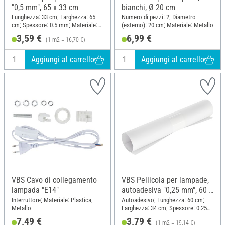
"0,5 mm", 65 x 33 cm
bianchi, Ø 20 cm
Lunghezza: 33 cm; Larghezza: 65
Numero di pezzi: 2; Diametro
cm; Spessore: 0.5 mm; Materiale:
(esterno): 20 cm; Materiale: Metallo
Polipropilene (PP)
3,59 €
6,99 €
(1 m2 = 16,70 €)
Aggiungi al carrello
Aggiungi al carrello
VBS Cavo di collegamento
VBS Pellicola per lampade,
lampada "E14"
autoadesiva "0,25 mm", 60 x
34 cm
Interruttore; Materiale: Plastica,
Autoadesivo; Lunghezza: 60 cm;
Metallo
Larghezza: 34 cm; Spessore: 0.25
mm; Materiale: Plastica
7,49 €
3,79 €
(1 m2 = 19,14 €)