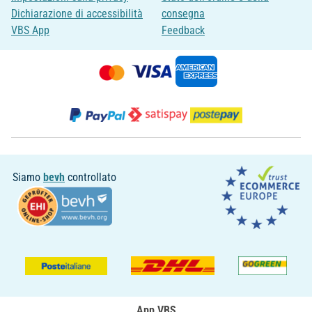
Dichiarazione di accessibilità
consegna
VBS App
Feedback
Siamo
bevh
controllato
App VBS