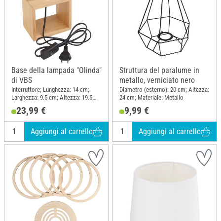
Base della lampada "Olinda"
Struttura del paralume in
di VBS
metallo, verniciato nero
Interruttore; Lunghezza: 14 cm;
Diametro (esterno): 20 cm; Altezza:
Larghezza: 9.5 cm; Altezza: 19.5
24 cm; Materiale: Metallo
cm; Materiale: Legno di quercia,
23,99 €
9,99 €
Plastica
Aggiungi al carrello
Aggiungi al carrello