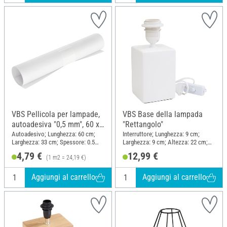
VBS Pellicola per lampade,
VBS Base della lampada
autoadesiva "0,5 mm", 60 x
"Rettangolo"
33 cm
Autoadesivo; Lunghezza: 60 cm;
Interruttore; Lunghezza: 9 cm;
Larghezza: 33 cm; Spessore: 0.5
Larghezza: 9 cm; Altezza: 22 cm;
mm; Materiale: Plastica
Materiale: Ceramica
4,79 €
12,99 €
(1 m2 = 24,19 €)
Aggiungi al carrello
Aggiungi al carrello