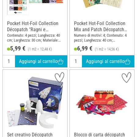
Pocket Hot-Foil Collection
Pocket Hot-Foil Collection
Décopatch "Ragni e
Mix and Patch Décopatch
pipistrelli di Halloween"
"Natural"
Contenuto: 4 pezzi; Lunghezza: 40
Numero di motivi: 4; Contenuto: 4
cm; Larghezza: 30 cm; Materiale:
pezzi; Lunghezza: 40 cm;
Carta
Larghezza: 30 cm; Materiale: Carta
5,99 €
6,99 €
(1 m2 = 12,48 €)
(1 m2 = 14,56 €)
Aggiungi al carrello
Aggiungi al carrello
Set creativo Décopatch
Blocco di carta décopatch