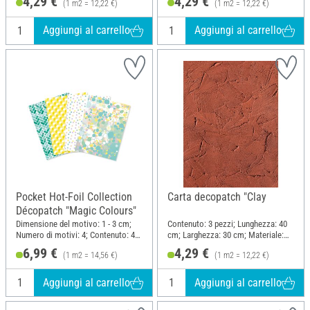
4,29 €
4,29 €
(1 m2 = 12,22 €)
(1 m2 = 12,22 €)
Aggiungi al carrello
Aggiungi al carrello
Pocket Hot-Foil Collection
Carta decopatch "Clay
Décopatch "Magic Colours"
Dimensione del motivo: 1 - 3 cm;
Contenuto: 3 pezzi; Lunghezza: 40
Numero di motivi: 4; Contenuto: 4
cm; Larghezza: 30 cm; Materiale:
pezzi; Lunghezza: 40 cm;
Carta
6,99 €
4,29 €
(1 m2 = 14,56 €)
(1 m2 = 12,22 €)
Larghezza: 30 cm; Materiale: Carta
Aggiungi al carrello
Aggiungi al carrello