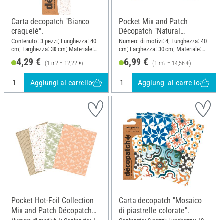
Carta decopatch "Bianco
Pocket Mix and Patch
craquelé".
Décopatch "Natural
Materials"
Contenuto: 3 pezzi; Lunghezza: 40
Numero di motivi: 4; Lunghezza: 40
cm; Larghezza: 30 cm; Materiale:
cm; Larghezza: 30 cm; Materiale:
Carta
Carta
4,29 €
6,99 €
(1 m2 = 12,22 €)
(1 m2 = 14,56 €)
Aggiungi al carrello
Aggiungi al carrello
Pocket Hot-Foil Collection
Carta decopatch "Mosaico
Mix and Patch Décopatch
di piastrelle colorate".