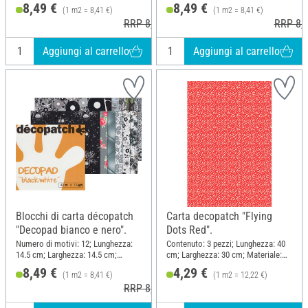
Materiale: Carta
Materiale: Carta
8,49 €
8,49 €
(1 m2 = 8,41 €)
(1 m2 = 8,41 €)
RRP 8,70 €
RRP 8,7
Aggiungi al carrello
Aggiungi al carrello
Blocchi di carta décopatch
Carta decopatch "Flying
"Decopad bianco e nero".
Dots Red".
Numero di motivi: 12; Lunghezza:
Contenuto: 3 pezzi; Lunghezza: 40
14.5 cm; Larghezza: 14.5 cm;
cm; Larghezza: 30 cm; Materiale:
Materiale: Carta
Carta
8,49 €
4,29 €
(1 m2 = 8,41 €)
(1 m2 = 12,22 €)
RRP 8,70 €