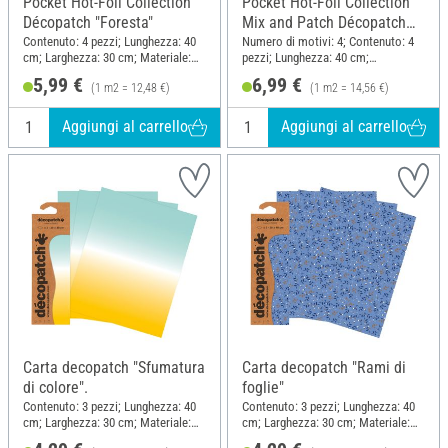
Pocket Hot-Foil Collection
Pocket Hot-Foil Collection
Décopatch "Foresta"
Mix and Patch Décopatch
"Sunny Flowers"
Contenuto: 4 pezzi; Lunghezza: 40
Numero di motivi: 4; Contenuto: 4
cm; Larghezza: 30 cm; Materiale:
pezzi; Lunghezza: 40 cm;
Carta
Larghezza: 30 cm; Materiale: Carta
5,99 €
6,99 €
(1 m2 = 12,48 €)
(1 m2 = 14,56 €)
Aggiungi al carrello
Aggiungi al carrello
Carta decopatch "Sfumatura
Carta decopatch "Rami di
di colore".
foglie"
Contenuto: 3 pezzi; Lunghezza: 40
Contenuto: 3 pezzi; Lunghezza: 40
cm; Larghezza: 30 cm; Materiale:
cm; Larghezza: 30 cm; Materiale:
Carta
Carta