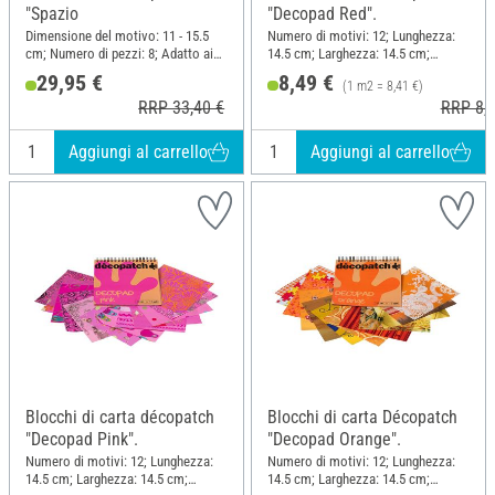
"Spazio
"Decopad Red".
Dimensione del motivo: 11 - 15.5
Numero di motivi: 12; Lunghezza:
cm; Numero di pezzi: 8; Adatto ai
14.5 cm; Larghezza: 14.5 cm;
bambini; Lunghezza: 27 cm;
Materiale: Carta
29,95 €
8,49 €
(1 m2 = 8,41 €)
Larghezza: 26.5 cm; Materiale:
RRP 33,40 €
RRP 8,7
Cartapesta, Carta, Legno
Aggiungi al carrello
Aggiungi al carrello
Blocchi di carta décopatch
Blocchi di carta Décopatch
"Decopad Pink".
"Decopad Orange".
Numero di motivi: 12; Lunghezza:
Numero di motivi: 12; Lunghezza:
14.5 cm; Larghezza: 14.5 cm;
14.5 cm; Larghezza: 14.5 cm;