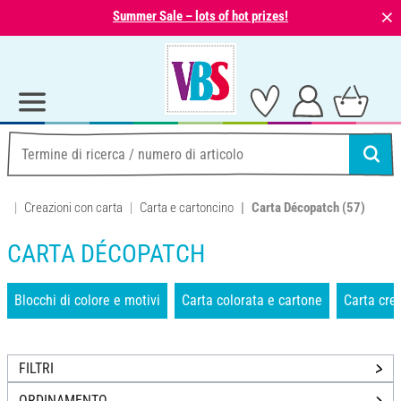
⨯
Summer Sale – lots of hot prizes!
Creazioni con carta
Carta e cartoncino
Carta Décopatch
(57)
CARTA DÉCOPATCH
Blocchi di colore e motivi
Carta colorata e cartone
Carta cre
FILTRI
ORDINAMENTO