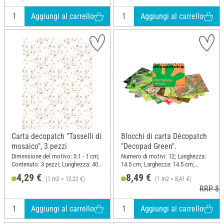
Aggiungi al carrello
Aggiungi al carrello
Carta decopatch "Tasselli di
Blocchi di carta Décopatch
mosaico", 3 pezzi
"Decopad Green".
Dimensione del motivo: 0.1 - 1 cm;
Numero di motivi: 12; Lunghezza:
Contenuto: 3 pezzi; Lunghezza: 40
14.5 cm; Larghezza: 14.5 cm;
cm; Larghezza: 30 cm; Materiale:
Materiale: Carta
4,29 €
8,49 €
(1 m2 = 12,22 €)
(1 m2 = 8,41 €)
Carta
RRP 8,7
Aggiungi al carrello
Aggiungi al carrello