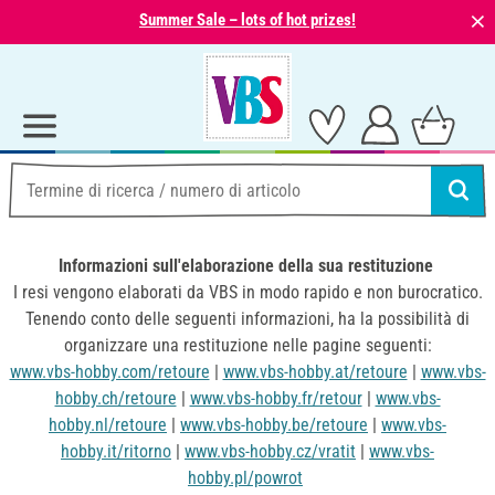
⨯
Summer Sale – lots of hot prizes!
Informazioni sull'elaborazione della sua restituzione
I resi vengono elaborati da VBS in modo rapido e non burocratico.
Tenendo conto delle seguenti informazioni, ha la possibilità di
organizzare una restituzione nelle pagine seguenti:
www.vbs-hobby.com/retoure
|
www.vbs-hobby.at/retoure
|
www.vbs-
hobby.ch/retoure
|
www.vbs-hobby.fr/retour
|
www.vbs-
hobby.nl/retoure
|
www.vbs-hobby.be/retoure
|
www.vbs-
hobby.it/ritorno
|
www.vbs-hobby.cz/vratit
|
www.vbs-
hobby.pl/powrot