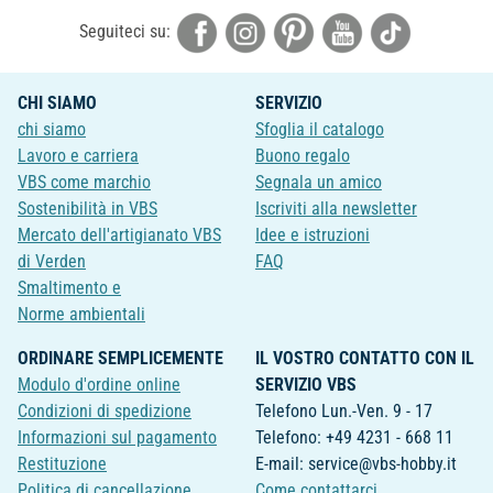
Seguiteci su:
CHI SIAMO
SERVIZIO
chi siamo
Sfoglia il catalogo
Lavoro e carriera
Buono regalo
VBS come marchio
Segnala un amico
Sostenibilità in VBS
Iscriviti alla newsletter
Mercato dell'artigianato VBS
Idee e istruzioni
di Verden
FAQ
Smaltimento e
Norme ambientali
ORDINARE SEMPLICEMENTE
IL VOSTRO CONTATTO CON IL
Modulo d'ordine online
SERVIZIO VBS
Condizioni di spedizione
Telefono Lun.-Ven. 9 - 17
Informazioni sul pagamento
Telefono: +49 4231 - 668 11
Restituzione
E-mail: service@vbs-hobby.it
Politica di cancellazione
Come contattarci