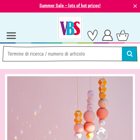
⨯
Summer Sale – lots of hot prizes!