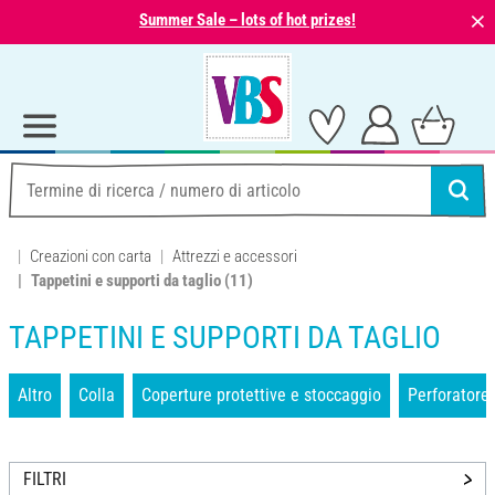
⨯
Summer Sale – lots of hot prizes!
Creazioni con carta
Attrezzi e accessori
Tappetini e supporti da taglio
(11)
TAPPETINI E SUPPORTI DA TAGLIO
Altro
Colla
Coperture protettive e stoccaggio
Perforatore
FILTRI