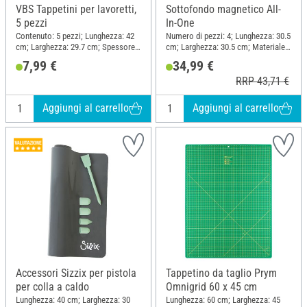
VBS Tappetini per lavoretti,
Sottofondo magnetico All-
5 pezzi
In-One
Contenuto: 5 pezzi; Lunghezza: 42
Numero di pezzi: 4; Lunghezza: 30.5
cm; Larghezza: 29.7 cm; Spessore:
cm; Larghezza: 30.5 cm; Materiale:
0.05 cm; Materiale: Plastica
Plastica, Polivinilcloruro (PVC)
7,99 €
34,99 €
RRP 43,71 €
Aggiungi al carrello
Aggiungi al carrello
Accessori Sizzix per pistola
Tappetino da taglio Prym
per colla a caldo
Omnigrid 60 x 45 cm
Lunghezza: 40 cm; Larghezza: 30
Lunghezza: 60 cm; Larghezza: 45