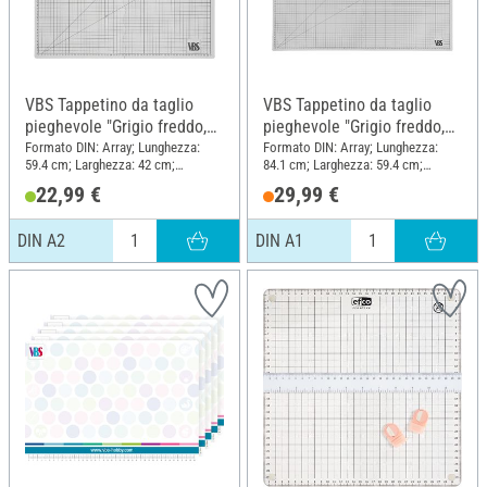
VBS Tappetino da taglio
VBS Tappetino da taglio
pieghevole "Grigio freddo,
pieghevole "Grigio freddo,
DIN A2
DIN A1
Formato DIN: Array; Lunghezza:
Formato DIN: Array; Lunghezza:
59.4 cm; Larghezza: 42 cm;
84.1 cm; Larghezza: 59.4 cm;
Spessore: 1.9 mm; Materiale:
Spessore: 1.9 mm; Materiale:
22,99 €
29,99 €
Polivinilcloruro (PVC)
Polivinilcloruro (PVC)
DIN A2
DIN A1