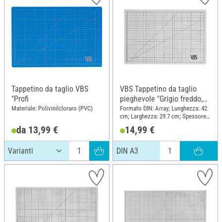
Tappetino da taglio VBS
VBS Tappetino da taglio
"Profi
pieghevole "Grigio freddo,
DIN A3
Materiale: Polivinilcloruro (PVC)
Formato DIN: Array; Lunghezza: 42
cm; Larghezza: 29.7 cm; Spessore:
1.9 mm; Materiale: Polivinilcloruro
da 13,99 €
14,99 €
(PVC)
DIN A3