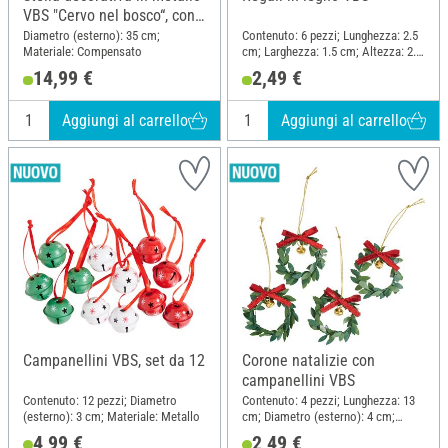
VBS "Cervo nel bosco“, con
LED
Diametro (esterno): 35 cm;
Contenuto: 6 pezzi; Lunghezza: 2.5
Materiale: Compensato
cm; Larghezza: 1.5 cm; Altezza: 2.5
cm; Materiale: Legno, Compensato
14,99 €
2,49 €
Aggiungi al carrello
Aggiungi al carrello
Campanellini VBS, set da 12
Corone natalizie con
campanellini VBS
Contenuto: 12 pezzi; Diametro
Contenuto: 4 pezzi; Lunghezza: 13
(esterno): 3 cm; Materiale: Metallo
cm; Diametro (esterno): 4 cm;
Materiale: Plastica, Metallo, Filo
4,99 €
2,49 €