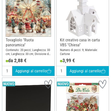
Tovagliolo "Ruota
Kit creativo casa in carta
panoramica"
VBS "Chiesa"
Contenuto: 20 pezzi; Lunghezza: 33
Numero di pezzi: 9; Materiale:
cm; Larghezza: 33 cm; Divisione del
Cartone
motivo quarto motivo; Materiale:
da 2,88 €
3,99 €
Carta
Aggiungi al carrello
Aggiungi al carrello