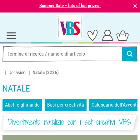
⨯
Summer Sale – lots of hot prizes!
Occasioni
Natale
(2226)
NATALE
Abeti e ghirlande
Basi per creatività
Calendario dell'Avvento
Divertimento natalizio con i set creativi VBS