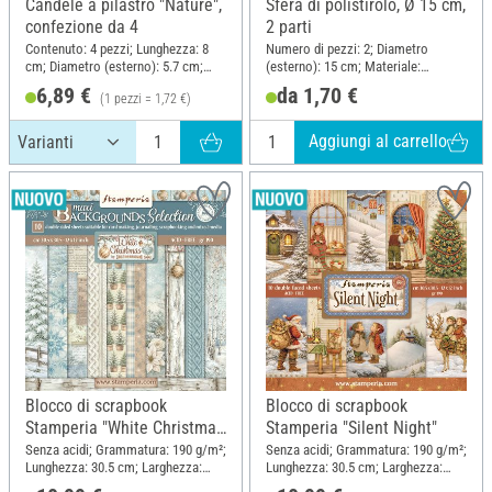
Candele a pilastro "Nature",
Sfera di polistirolo, Ø 15 cm,
confezione da 4
2 parti
Contenuto: 4 pezzi; Lunghezza: 8
Numero di pezzi: 2; Diametro
cm; Diametro (esterno): 5.7 cm;
(esterno): 15 cm; Materiale:
Materiale: Paraffina, Stearina
Polistirolo
6,89 €
da 1,70 €
(1 pezzi = 1,72 €)
Aggiungi al carrello
Blocco di scrapbook
Blocco di scrapbook
Stamperia "White Christmas
Stamperia "Silent Night"
Backgrounds"
Senza acidi; Grammatura: 190 g/m²;
Senza acidi; Grammatura: 190 g/m²;
Lunghezza: 30.5 cm; Larghezza:
Lunghezza: 30.5 cm; Larghezza:
30.5 cm; Materiale: Carta
30.5 cm; Materiale: Carta