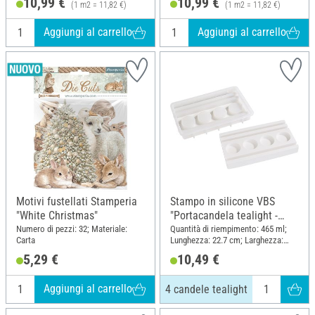
10,99 €
10,99 €
(1 m2 = 11,82 €)
(1 m2 = 11,82 €)
Aggiungi al carrello
Aggiungi al carrello
Motivi fustellati Stamperia
Stampo in silicone VBS
"White Christmas"
"Portacandela tealight -
Rettangolare" con bordo a
Numero di pezzi: 32; Materiale:
Quantità di riempimento: 465 ml;
Carta
Lunghezza: 22.7 cm; Larghezza:
incastro, 4 candele tealight
13.5 cm; Altezza: 2.8 cm; Materiale:
5,29 €
10,49 €
Silicone
Aggiungi al carrello
4 candele tealight