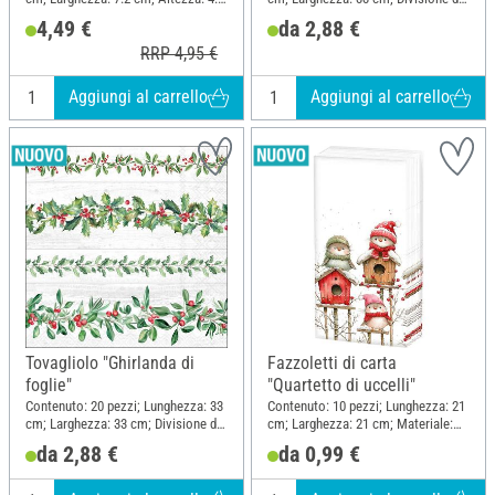
cm; Materiale: Legno, Plastica,
motivo quarto motivo; Materiale:
4,49 €
da 2,88 €
Cartone
Carta
RRP 4,95 €
Aggiungi al carrello
Aggiungi al carrello
Tovagliolo "Ghirlanda di
Fazzoletti di carta
foglie"
"Quartetto di uccelli"
Contenuto: 20 pezzi; Lunghezza: 33
Contenuto: 10 pezzi; Lunghezza: 21
cm; Larghezza: 33 cm; Divisione del
cm; Larghezza: 21 cm; Materiale:
motivo motivo intero; Materiale:
Carta
da 2,88 €
da 0,99 €
Carta