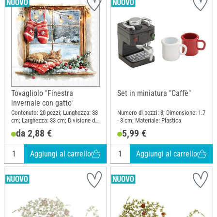
Tovagliolo "Finestra
Set in miniatura "Caffè"
invernale con gatto"
Contenuto: 20 pezzi; Lunghezza: 33
Numero di pezzi: 3; Dimensione: 1.7
cm; Larghezza: 33 cm; Divisione del
- 3 cm; Materiale: Plastica
motivo quarto motivo; Materiale:
da 2,88 €
5,99 €
Carta
Aggiungi al carrello
Aggiungi al carrello