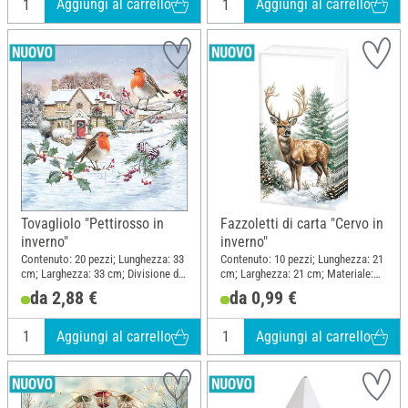
Aggiungi al carrello
Aggiungi al carrello
Tovagliolo "Pettirosso in
Fazzoletti di carta "Cervo in
inverno"
inverno"
Contenuto: 20 pezzi; Lunghezza: 33
Contenuto: 10 pezzi; Lunghezza: 21
cm; Larghezza: 33 cm; Divisione del
cm; Larghezza: 21 cm; Materiale:
motivo quarto motivo; Materiale:
Carta
da 2,88 €
da 0,99 €
Carta
Aggiungi al carrello
Aggiungi al carrello