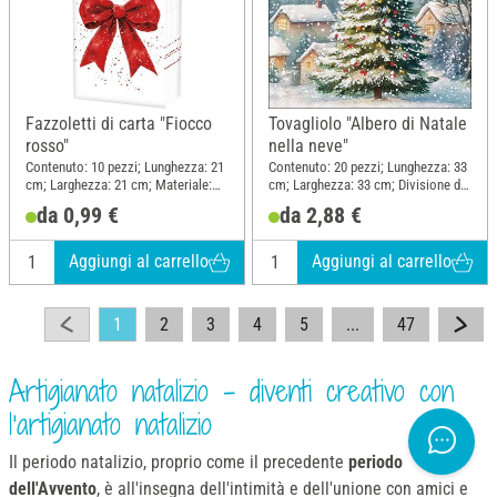
Fazzoletti di carta "Fiocco
Tovagliolo "Albero di Natale
rosso"
nella neve"
Contenuto: 10 pezzi; Lunghezza: 21
Contenuto: 20 pezzi; Lunghezza: 33
cm; Larghezza: 21 cm; Materiale:
cm; Larghezza: 33 cm; Divisione del
Carta
motivo quarto motivo; Materiale:
da 0,99 €
da 2,88 €
Carta
Aggiungi al carrello
Aggiungi al carrello
1
2
3
4
5
...
47
Artigianato natalizio - diventi creativo con
l'artigianato natalizio
Il periodo natalizio,
proprio
come il precedente
periodo
dell'Avvento
, è all'insegna dell'intimità e dell'unione con amici e