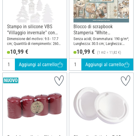
Stampo in silicone VBS
Blocco di scrapbook
"Villaggio invernale" con
Stamperia "White
bordo a incastro
Christmas"
Dimensione del motivo: 9.5 - 17.7
Senza acidi; Grammatura: 190 g/m²;
cm; Quantità di riempimento: 260
Lunghezza: 30.5 cm; Larghezza:
ml; Numero di pezzi: -1 - 6;
30.5 cm; Materiale: Carta
10,99 €
10,99 €
(1 m2 = 11,82 €)
Materiale: Silicone
Aggiungi al carrello
Aggiungi al carrello