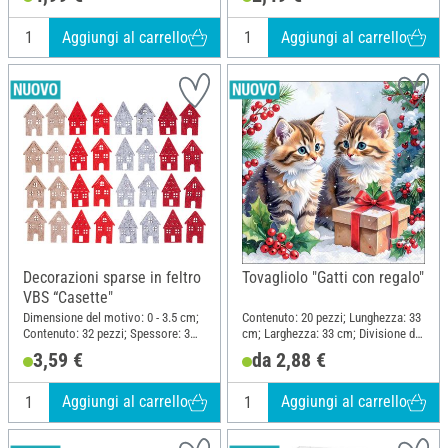
Aggiungi al carrello
Aggiungi al carrello
Decorazioni sparse in feltro
Tovagliolo "Gatti con regalo"
VBS “Casette"
Dimensione del motivo: 0 - 3.5 cm;
Contenuto: 20 pezzi; Lunghezza: 33
Contenuto: 32 pezzi; Spessore: 3
cm; Larghezza: 33 cm; Divisione del
mm; Materiale: Feltro
motivo quarto motivo; Materiale:
3,59 €
da 2,88 €
Carta
Aggiungi al carrello
Aggiungi al carrello