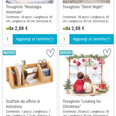
Tovagliolo "Nostalgia
Tovagliolo "Silent Night"
invernale"
Contenuto: 20 pezzi; Lunghezza: 33
Contenuto: 20 pezzi; Lunghezza: 33
cm; Larghezza: 33 cm; Divisione del
cm; Larghezza: 33 cm; Divisione del
motivo quarto motivo; Materiale:
motivo quarto motivo; Materiale:
da 2,88 €
da 2,88 €
Carta
Carta
Aggiungi al carrello
Aggiungi al carrello
Scaffale da ufficio in
Tovagliolo "Looking for
miniatura
Christmas"
Contenuto: 1 pezzo; Lunghezza: 7
Contenuto: 20 pezzi; Lunghezza: 33
cm; Larghezza: 7.2 cm; Altezza: 4.7
cm; Larghezza: 33 cm; Divisione del