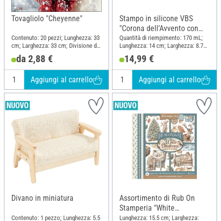
Tovagliolo "Cheyenne"
Stampo in silicone VBS
"Corona dell’Avvento con
case"
Contenuto: 20 pezzi; Lunghezza: 33
Quantità di riempimento: 170 mL;
cm; Larghezza: 33 cm; Divisione del
Lunghezza: 14 cm; Larghezza: 8.7
motivo quarto motivo; Materiale:
cm; Altezza: 2.7 cm
da 2,88 €
14,99 €
Carta
Aggiungi al carrello
Aggiungi al carrello
Divano in miniatura
Assortimento di Rub On
Stamperia "White
Christmas"
Contenuto: 1 pezzo; Lunghezza: 5.5
Lunghezza: 15.5 cm; Larghezza: