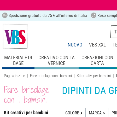
Spedizione gratuita da 75 € all'interno di Italia
Reso sempl
NUOVO
VBS XXL
T
MATERIALE DI
CREATIVO CON LA
CREAZIONI CON
BASE
VERNICE
CARTA
Pagina iniziale
Fare bricolage con i bambini
Kit creativi per bambini
Fare bricolage
DIPINTI DA 
con i bambini
Kit creativi per bambini
COLORE
MARCA
PR