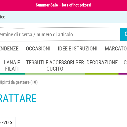
Summer Sale – lots of hot prizes!
ice
ENDENZE
OCCASIONI
IDEE E ISTRUZIONI
MARCATO
LANA E
TESSUTI E ACCESSORI PER
DECORAZIONE
C
FILATI
CUCITO
Dipinti da grattare
(10)
GRATTARE
EZZO