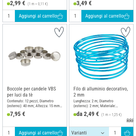
2,99 €
3,49 €
(1 m = 0,11 €)
Aggiungi al carrello
Aggiungi al carrello
Boccole per candele VBS
Filo di alluminio decorativo,
per luci da tè
2 mm
Contenuto: 12 pezzi; Diametro
Lunghezza: 2 m; Diametro
(esterno): 40 mm; Altezza: 15 mm;
(esterno): 2 mm; Materiale:
Materiale: Metallo
Alluminio
7,95 €
da 2,49 €
(1 m = 1,25 €)
RRP 
Aggiungi al carrello