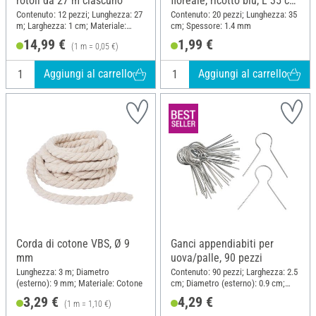
rotoli da 27 m ciascuno
floreale, ricotto blu, L 35 cm,
20 pezzi
Contenuto: 12 pezzi; Lunghezza: 27
Contenuto: 20 pezzi; Lunghezza: 35
m; Larghezza: 1 cm; Materiale:
cm; Spessore: 1.4 mm
Carta
14,99 €
1,99 €
(1 m = 0,05 €)
Aggiungi al carrello
Aggiungi al carrello
Corda di cotone VBS, Ø 9
Ganci appendiabiti per
mm
uova/palle, 90 pezzi
Lunghezza: 3 m; Diametro
Contenuto: 90 pezzi; Larghezza: 2.5
(esterno): 9 mm; Materiale: Cotone
cm; Diametro (esterno): 0.9 cm;
Altezza: 2.5 cm; Materiale: Metallo
3,29 €
4,29 €
(1 m = 1,10 €)