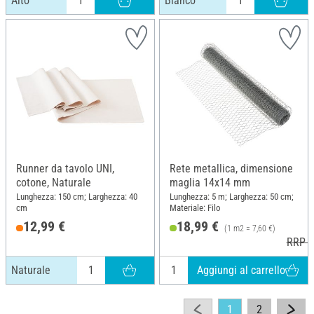
Alto
Bianco
Runner da tavolo UNI,
Rete metallica, dimensione
cotone, Naturale
maglia 14x14 mm
Lunghezza: 150 cm; Larghezza: 40
Lunghezza: 5 m; Larghezza: 50 cm;
cm
Materiale: Filo
12,99 €
18,99 €
(1 m2 = 7,60 €)
RRP 2
Aggiungi al carrello
Naturale
1
2