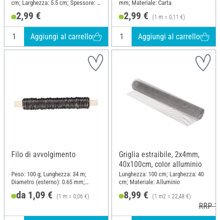
cm; Larghezza: 5.5 cm; Spessore: 3
mm; Materiale: Carta
mm; Materiale: Feltro
2,99 €
2,99 €
(1 m = 0,11 €)
Aggiungi al carrello
Aggiungi al carrello
Filo di avvolgimento
Griglia estraibile, 2x4mm,
40x100cm, color alluminio
Peso: 100 g; Lunghezza: 34 m;
Lunghezza: 100 cm; Larghezza: 40
Diametro (esterno): 0.65 mm;
cm; Materiale: Alluminio
Materiale: Metallo
da 1,09 €
8,99 €
(1 m = 0,06 €)
(1 m2 = 22,48 €)
RRP 10