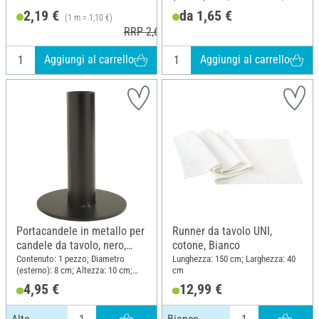
Materiale: Plastica
2,19 €
da 1,65 €
(1 m = 1,10 €)
RRP 2,66 €
Aggiungi al carrello
Aggiungi al carrello
Portacandele in metallo per
Runner da tavolo UNI,
candele da tavolo, nero,
cotone, Bianco
Alto
Contenuto: 1 pezzo; Diametro
Lunghezza: 150 cm; Larghezza: 40
(esterno): 8 cm; Altezza: 10 cm;
cm
Materiale: Metallo
4,95 €
12,99 €