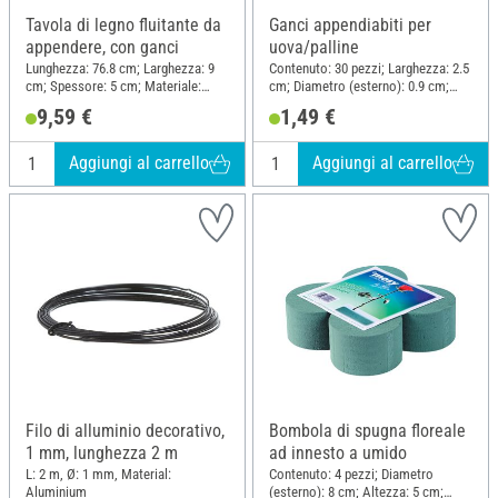
Tavola di legno fluitante da
Ganci appendiabiti per
appendere, con ganci
uova/palline
Lunghezza: 76.8 cm; Larghezza: 9
Contenuto: 30 pezzi; Larghezza: 2.5
cm; Spessore: 5 cm; Materiale:
cm; Diametro (esterno): 0.9 cm;
Legno grezzo
Altezza: 2.5 cm; Materiale: Metallo
9,59 €
1,49 €
Aggiungi al carrello
Aggiungi al carrello
Filo di alluminio decorativo,
Bombola di spugna floreale
1 mm, lunghezza 2 m
ad innesto a umido
L: 2 m, Ø: 1 mm, Material:
Contenuto: 4 pezzi; Diametro
Aluminium
(esterno): 8 cm; Altezza: 5 cm;