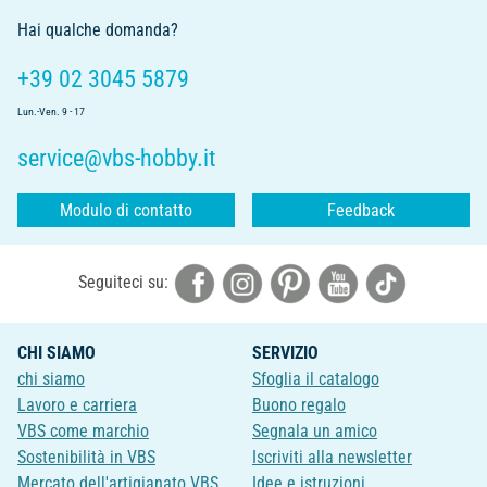
Hai qualche domanda?
+39 02 3045 5879
Lun.-Ven. 9 - 17
service@vbs-hobby.it
Modulo di contatto
Feedback
Seguiteci su:
CHI SIAMO
SERVIZIO
chi siamo
Sfoglia il catalogo
Lavoro e carriera
Buono regalo
VBS come marchio
Segnala un amico
Sostenibilità in VBS
Iscriviti alla newsletter
Mercato dell'artigianato VBS
Idee e istruzioni