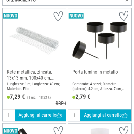
Rete metallica, zincata,
Porta lumino in metallo
13x13 mm, 100x40 cm,
grigio argento
Lunghezza: 1 m; Larghezza: 40 cm;
Contenuto: 4 pezzi; Diametro
Materiale: Filo
(esterno): 4.2 cm; Altezza: 7 cm;
Materiale: Metallo
7,29 €
2,79 €
(1 m2 = 18,23 €)
RRP 8,59 €
Aggiungi al carrello
Aggiungi al carrello