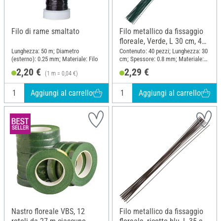
Filo di rame smaltato
Filo metallico da fissaggio
floreale, Verde, L 30 cm, 40
pezzi
Lunghezza: 50 m; Diametro
Contenuto: 40 pezzi; Lunghezza: 30
(esterno): 0.25 mm; Materiale: Filo
cm; Spessore: 0.8 mm; Materiale:
Filo
2,20 €
2,29 €
(1 m = 0,04 €)
Aggiungi al carrello
Aggiungi al carrello
Nastro floreale VBS, 12
Filo metallico da fissaggio