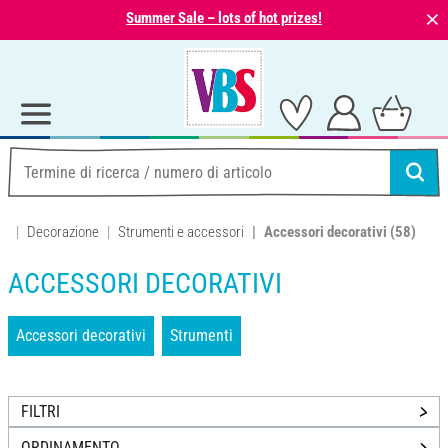
⨯
Summer Sale – lots of hot prizes!
Decorazione
Strumenti e accessori
Accessori decorativi
(58)
ACCESSORI DECORATIVI
Accessori decorativi
Strumenti
FILTRI
ORDINAMENTO