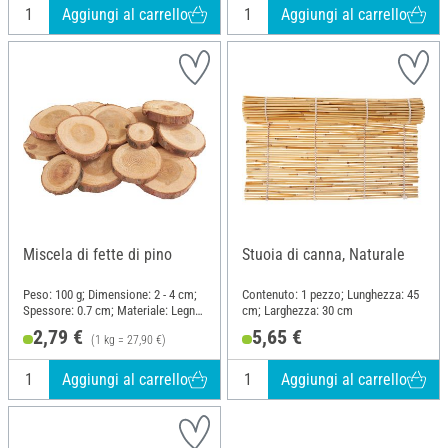
Aggiungi al carrello
Aggiungi al carrello
Miscela di fette di pino
Stuoia di canna, Naturale
Peso: 100 g; Dimensione: 2 - 4 cm;
Contenuto: 1 pezzo; Lunghezza: 45
Spessore: 0.7 cm; Materiale: Legno
cm; Larghezza: 30 cm
naturale
2,79 €
5,65 €
(1 kg = 27,90 €)
Aggiungi al carrello
Aggiungi al carrello