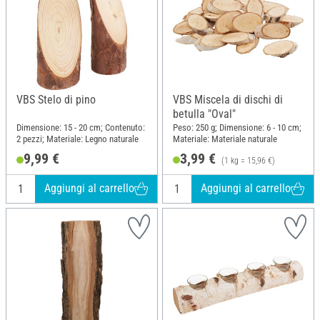
VBS Stelo di pino
VBS Miscela di dischi di
betulla "Oval"
Dimensione: 15 - 20 cm; Contenuto:
Peso: 250 g; Dimensione: 6 - 10 cm;
2 pezzi; Materiale: Legno naturale
Materiale: Materiale naturale
9,99 €
3,99 €
(1 kg = 15,96 €)
Aggiungi al carrello
Aggiungi al carrello