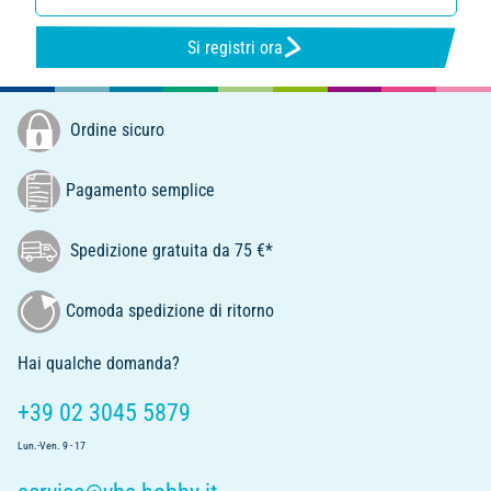
Si registri ora
Ordine sicuro
Pagamento semplice
Spedizione gratuita da 75 €*
Comoda spedizione di ritorno
Hai qualche domanda?
+39 02 3045 5879
Lun.-Ven. 9 - 17