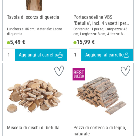
Tavola di scorza di quercia
Portacandeline VBS
"Betulla", incl. 4 vasetti per
candeline
Lunghezza: 35 cm; Materiale: Legno
Contenuto: 1 pezzo; Lunghezza: 45
di quercia
cm; Larghezza: 8 cm; Altezza: 8
cm; Materiale: Legno di betulla,
5,49 €
15,99 €
Vetro
Aggiungi al carrello
Aggiungi al carrello
Miscela di dischi di betulla
Pezzi di corteccia di legno,
naturale