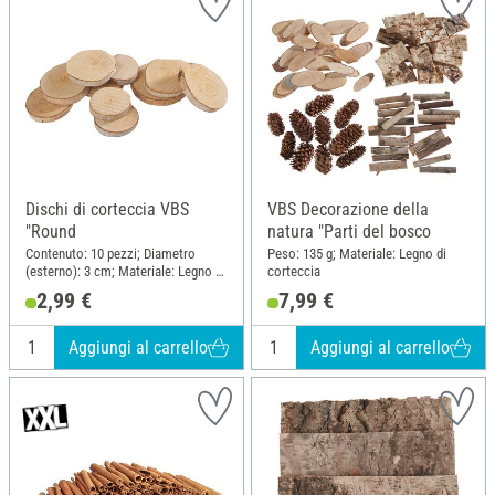
Dischi di corteccia VBS
VBS Decorazione della
"Round
natura "Parti del bosco
Contenuto: 10 pezzi; Diametro
Peso: 135 g; Materiale: Legno di
(esterno): 3 cm; Materiale: Legno di
corteccia
corteccia
2,99 €
7,99 €
Aggiungi al carrello
Aggiungi al carrello