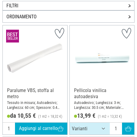
FILTRI
ORDINAMENTO
Paralume VBS, stoffa al
Pellicola vinilica
metro
autoadesiva
Tessuto in misura; Autoadesivo;
Autoadesivo; Lunghezza: 3 m;
Larghezza: 60 cm; Spessore: 0.4
Larghezza: 30.5 cm; Materiale:
mm; Materiale: Plastica
Polivinilcloruro (PVC)
da 10,55 €
13,99 €
(1 m2 = 18,32 €)
(1 m2 = 13,32 €)
Aggiungi al carrello