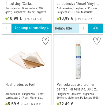
Cricut Joy "Carta
autoadesiva "Smart Vinyl -
intelligente - Campionario
Elegance" di Cricut Joy,
Autoadesivo; Grammatura: 210
Autoadesivo; Lunghezza: 30.4 cm;
g/m²; Lunghezza: 33 cm; Larghezza:
Larghezza: 13.9 cm; Materiale:
Brightbow".
Removable
14 cm; Materiale: Carta
Plastica
10,99 €
10,99 €
(1 m2 = 23,79 €)
(1 m2 = 52,09 €)
Aggiungi al carrello
Removable
Nastro adesivo Foil
Pellicola adesiva brother
per tagli di tessuto, 30,5 x
30,5 cm
Autoadesivo; Lunghezza: 15 cm;
Lunghezza: 30.5 cm; Larghezza:
Larghezza: 21.7 cm; Materiale:
30.5 cm; Materiale: Poliestere (PES)
Plastica
5,59 €
22,49 €
(1 m2 = 169,39 €)