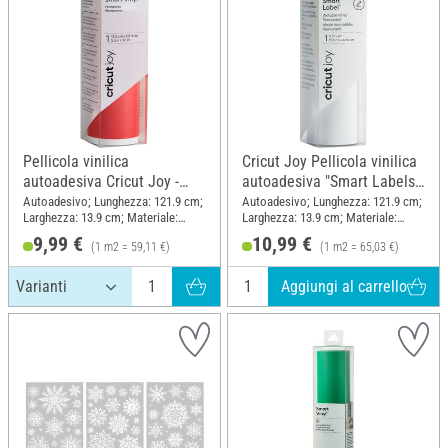
Pellicola vinilica
Cricut Joy Pellicola vinilica
autoadesiva Cricut Joy -
autoadesiva "Smart Labels -
Lucida "Smart Vinyl -
White", 13,9 x 121,9 cm
Autoadesivo; Lunghezza: 121.9 cm;
Autoadesivo; Lunghezza: 121.9 cm;
Larghezza: 13.9 cm; Materiale:
Larghezza: 13.9 cm; Materiale:
Permanente", 13,9 x 121,9
Plastica
Plastica
9,99 €
10,99 €
cm
(1 m2 = 59,11 €)
(1 m2 = 65,03 €)
Aggiungi al carrello