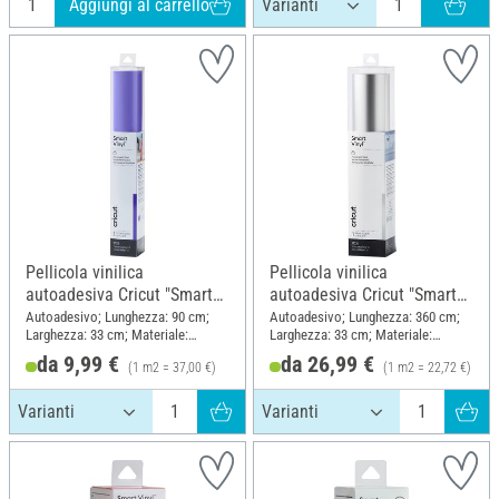
Aggiungi al carrello
Pellicola vinilica
Pellicola vinilica
autoadesiva Cricut "Smart
autoadesiva Cricut "Smart
Vinyl - Permanent", 33 x 90
Vinyl - Permanent", 33 x 360
Autoadesivo; Lunghezza: 90 cm;
Autoadesivo; Lunghezza: 360 cm;
Larghezza: 33 cm; Materiale:
Larghezza: 33 cm; Materiale:
cm
cm
Plastica
Plastica
da 9,99 €
da 26,99 €
(1 m2 = 37,00 €)
(1 m2 = 22,72 €)