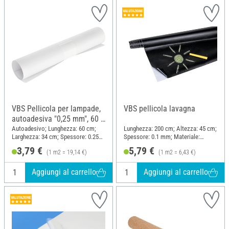
VBS Pellicola per lampade,
VBS pellicola lavagna
autoadesiva "0,25 mm", 60 x
34 cm
Autoadesivo; Lunghezza: 60 cm;
Lunghezza: 200 cm; Altezza: 45 cm;
Larghezza: 34 cm; Spessore: 0.25
Spessore: 0.1 mm; Materiale:
mm; Materiale: Plastica
Plastica
3,79 €
5,79 €
(1 m2 = 19,14 €)
(1 m2 = 6,43 €)
Aggiungi al carrello
Aggiungi al carrello