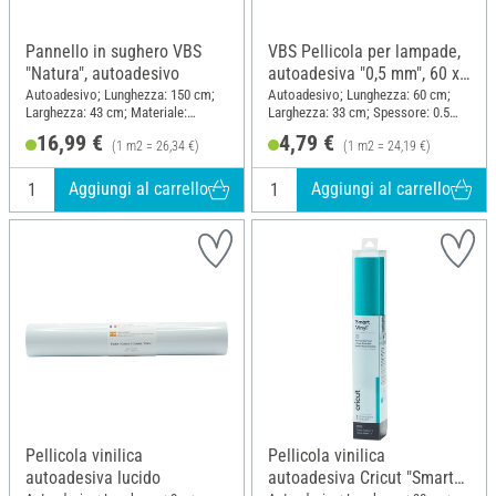
Pannello in sughero VBS
VBS Pellicola per lampade,
"Natura", autoadesivo
autoadesiva "0,5 mm", 60 x
33 cm
Autoadesivo; Lunghezza: 150 cm;
Autoadesivo; Lunghezza: 60 cm;
Larghezza: 43 cm; Materiale:
Larghezza: 33 cm; Spessore: 0.5
Sughero
mm; Materiale: Plastica
16,99 €
4,79 €
(1 m2 = 26,34 €)
(1 m2 = 24,19 €)
Aggiungi al carrello
Aggiungi al carrello
Pellicola vinilica
Pellicola vinilica
autoadesiva lucido
autoadesiva Cricut "Smart