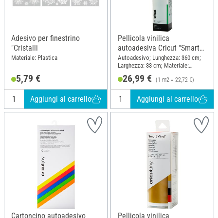
Adesivo per finestrino
Pellicola vinilica
"Cristalli
autoadesiva Cricut "Smart
Vinyl - Removibile", 33 x 360
Materiale: Plastica
Autoadesivo; Lunghezza: 360 cm;
Larghezza: 33 cm; Materiale:
cm
Plastica
5,79 €
26,99 €
(1 m2 = 22,72 €)
Aggiungi al carrello
Aggiungi al carrello
Cartoncino autoadesivo
Pellicola vinilica