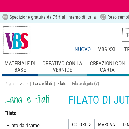
Spedizione gratuita da 75 € all'interno di Italia
Reso sempl
NUOVO
VBS XXL
T
MATERIALE DI
CREATIVO CON LA
CREAZIONI CON
BASE
VERNICE
CARTA
Pagina iniziale
Lana e filati
Filato
Filato di juta
(7)
Lana e filati
FILATO DI JU
Filato
COLORE
MARCA
DI
Filato da ricamo