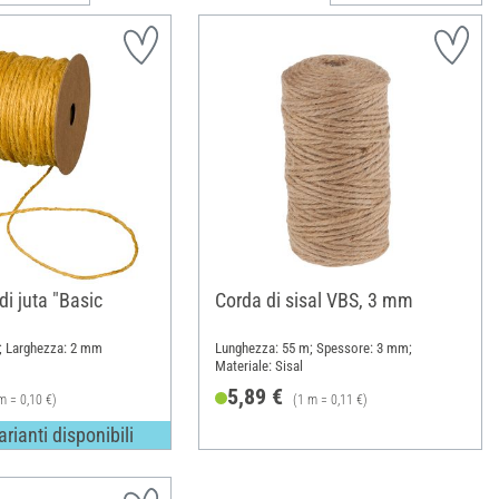
i juta "Basic
Corda di sisal VBS, 3 mm
; Larghezza: 2 mm
Lunghezza: 55 m; Spessore: 3 mm;
Materiale: Sisal
5,89 €
m = 0,10 €)
(1 m = 0,11 €)
varianti disponibili