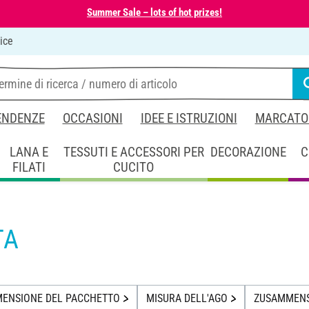
Summer Sale – lots of hot prizes!
ice
ENDENZE
OCCASIONI
IDEE E ISTRUZIONI
MARCATO
LANA E
TESSUTI E ACCESSORI PER
DECORAZIONE
C
FILATI
CUCITO
TA
MENSIONE DEL PACCHETTO
MISURA DELL'AGO
ZUSAMMEN