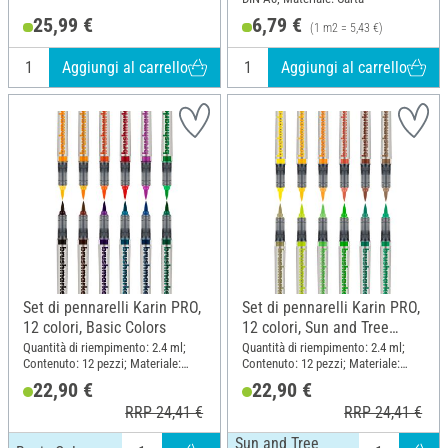
25,99 €
6,79 €
(1 m2 = 5,43 €)
Aggiungi al carrello
Aggiungi al carrello
Set di pennarelli Karin PRO,
Set di pennarelli Karin PRO,
12 colori, Basic Colors
12 colori, Sun and Tree
Colors
Quantità di riempimento: 2.4 ml;
Quantità di riempimento: 2.4 ml;
Contenuto: 12 pezzi; Materiale:
Contenuto: 12 pezzi; Materiale:
Plastica
Plastica
22,90 €
22,90 €
RRP 24,41 €
RRP 24,41 €
Sun and Tree