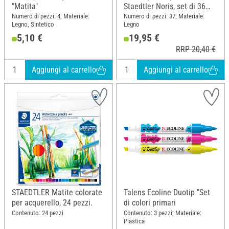
"Matita"
Staedtler Noris, set di 36
pezzi
Numero di pezzi: 4; Materiale:
Numero di pezzi: 37; Materiale:
Legno, Sintetico
Legno
5,10 €
19,95 €
RRP 20,40 €
Aggiungi al carrello
Aggiungi al carrello
STAEDTLER Matite colorate
Talens Ecoline Duotip "Set
per acquerello, 24 pezzi.
di colori primari
Contenuto: 24 pezzi
Contenuto: 3 pezzi; Materiale:
Plastica