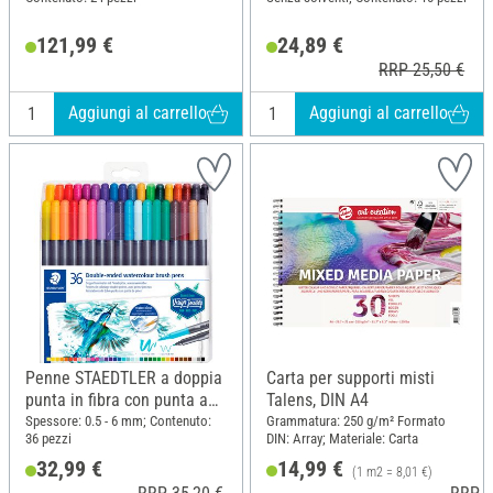
121,99 €
24,89 €
RRP 25,50 €
Aggiungi al carrello
Aggiungi al carrello
Penne STAEDTLER a doppia
Carta per supporti misti
punta in fibra con punta a
Talens, DIN A4
pennello, 36 pezzi
Spessore: 0.5 - 6 mm; Contenuto:
Grammatura: 250 g/m² Formato
36 pezzi
DIN: Array; Materiale: Carta
32,99 €
14,99 €
(1 m2 = 8,01 €)