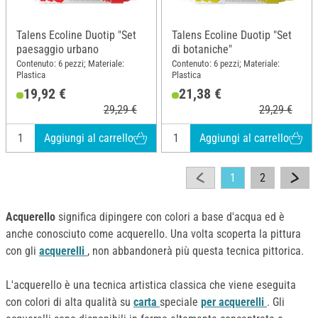
Talens Ecoline Duotip "Set
Talens Ecoline Duotip "Set
paesaggio urbano
di botaniche"
Contenuto: 6 pezzi; Materiale:
Contenuto: 6 pezzi; Materiale:
Plastica
Plastica
19,92 €
21,38 €
29,29 €
29,29 €
Aggiungi al carrello
Aggiungi al carrello
1
2
Acquerello
significa dipingere con colori a base d'acqua ed è
anche conosciuto come acquerello. Una volta scoperta la pittura
con gli
acquerelli
, non abbandonerà più questa tecnica pittorica.
L'acquerello è una tecnica artistica classica che viene eseguita
con colori di alta qualità su
carta
speciale
per acquerelli
. Gli