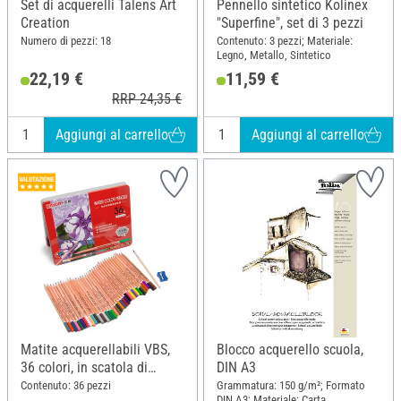
Set di acquerelli Talens Art
Pennello sintetico Kolinex
Creation
"Superfine", set di 3 pezzi
Numero di pezzi: 18
Contenuto: 3 pezzi; Materiale:
Legno, Metallo, Sintetico
22,19 €
11,59 €
RRP 24,35 €
Aggiungi al carrello
Aggiungi al carrello
Matite acquerellabili VBS,
Blocco acquerello scuola,
36 colori, in scatola di
DIN A3
metallo
Contenuto: 36 pezzi
Grammatura: 150 g/m²; Formato
DIN A3; Materiale: Carta