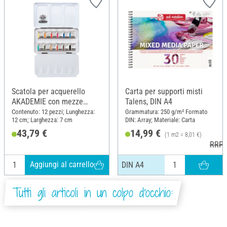
Scatola per acquerello
Carta per supporti misti
AKADEMIE con mezze
Talens, DIN A4
teglie
Contenuto: 12 pezzi; Lunghezza:
Grammatura: 250 g/m² Formato
12 cm; Larghezza: 7 cm
DIN: Array; Materiale: Carta
43,79 €
14,99 €
(1 m2 = 8,01 €)
RRP 
Aggiungi al carrello
DIN A4
Tutti gli articoli in un colpo d'occhio: