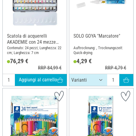
Scatola di acquerelli
SOLO GOYA "Marcatore"
AKADEMIE con 24 mezze
teglie
Contenuto: 24 pezzi; Lunghezza: 22
Auftrocknung: , Trocknungszeit:
cm; Larghezza: 7 cm
Quick-drying
76,29 €
4,29 €
RRP 84,99 €
RRP 4,79 €
Aggiungi al carrello