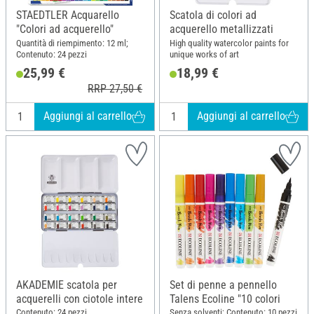
STAEDTLER Acquarello
Scatola di colori ad
"Colori ad acquerello"
acquerello metallizzati
Quantità di riempimento: 12 ml;
High quality watercolor paints for
Contenuto: 24 pezzi
unique works of art
25,99 €
18,99 €
RRP 27,50 €
Aggiungi al carrello
Aggiungi al carrello
AKADEMIE scatola per
Set di penne a pennello
acquerelli con ciotole intere
Talens Ecoline "10 colori
Contenuto: 24 pezzi
Senza solventi; Contenuto: 10 pezzi