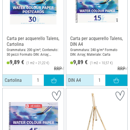
Carta per acquerello Talens,
Carta per acquerello Talens,
Cartolina
DIN A4
Grammatura: 200 g/m²; Contenuto:
Grammatura: 240 g/m² Formato
30 pezzi Formato DIN: Array;
DIN: Array; Materiale: Carta
Materiale: Carta
9,89 €
9,89 €
(1 m2 = 21,22 €)
(1 m2 = 10,57 €)
RRP 10,70 €
RRP 10
Cartolina
DIN A4