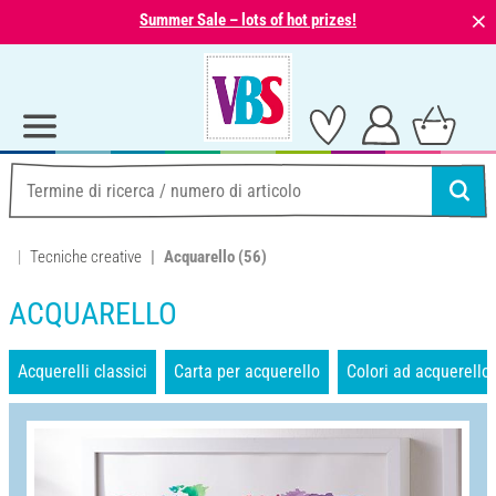
⨯
Summer Sale – lots of hot prizes!
Tecniche creative
Acquarello
(56)
ACQUARELLO
Acquerelli classici
Carta per acquerello
Colori ad acquerello