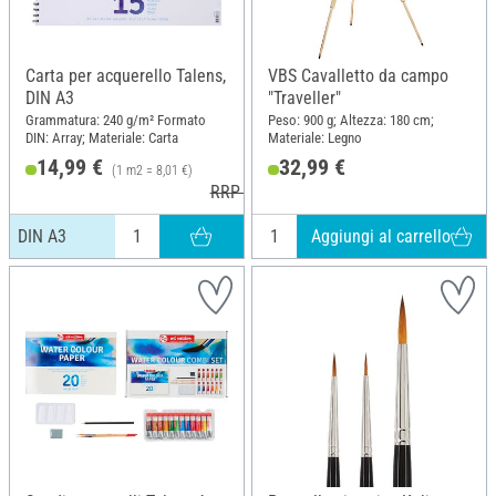
Carta per acquerello Talens,
VBS Cavalletto da campo
DIN A3
"Traveller"
Grammatura: 240 g/m² Formato
Peso: 900 g; Altezza: 180 cm;
DIN: Array; Materiale: Carta
Materiale: Legno
14,99 €
32,99 €
(1 m2 = 8,01 €)
RRP 16,10 €
Aggiungi al carrello
DIN A3