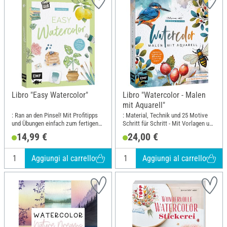
Libro "Easy Watercolor"
Libro "Watercolor - Malen
mit Aquarell"
: Ran an den Pinsel! Mit Profitipps
: Material, Technik und 25 Motive
und Übungen einfach zum fertigen
Schritt für Schritt - Mit Vorlagen und
Motiv; Larghezza: 17.5 cm; Altezza:
noch mehr Motiven; Larghezza: 23
14,99 €
24,00 €
21.6 cm
cm; Altezza: 25.9 cm
Aggiungi al carrello
Aggiungi al carrello