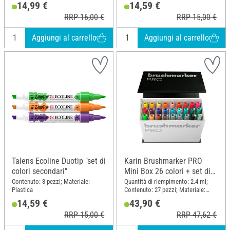
14,99 €
14,59 €
RRP 16,00 €
RRP 15,00 €
Aggiungi al carrello
Aggiungi al carrello
Talens Ecoline Duotip "set di
Karin Brushmarker PRO
colori secondari"
Mini Box 26 colori + set di
miscelatori
Contenuto: 3 pezzi; Materiale:
Quantità di riempimento: 2.4 ml;
Plastica
Contenuto: 27 pezzi; Materiale:
Plastica
14,59 €
43,90 €
RRP 15,00 €
RRP 47,62 €