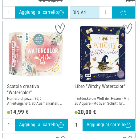
RRP 35,20 €
RRP 1
Aggiungi al carrello
DIN A4
Scatola creativa
Libro "Witchy Watercolor"
"Watercolor"
Numero di pezzi: 36; :
: Entdecke die Welt der Hexen - Mit
Anleitungsheft, 30 Ausmalkarten, 2
20 Aquarell-Motiven Schritt für
Farbkarten und 1 Pinsel; Lunghezza:
Schnittt; Larghezza: 20.5 cm;
14,99 €
20,00 €
11.3 cm; Larghezza: 11.3 cm;
Altezza: 24.1 cm
Altezza: 8 cm; Materiale: Carta
Aggiungi al carrello
Aggiungi al carrello