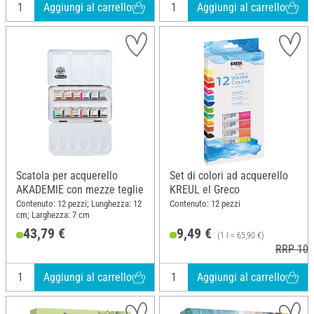
Aggiungi al carrello
Aggiungi al carrello
Scatola per acquerello
Set di colori ad acquerello
AKADEMIE con mezze teglie
KREUL el Greco
Contenuto: 12 pezzi; Lunghezza: 12
Contenuto: 12 pezzi
cm; Larghezza: 7 cm
43,79 €
9,49 €
(1 l = 65,90 €)
RRP 10,
Aggiungi al carrello
Aggiungi al carrello