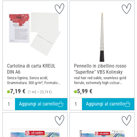
Cartolina di carta KREUL
Pennello in zibellino rosso
DIN A6
"Superfine" VBS Kolinsky
Senza lignina; Senza acidi;
real hair red sable, seamless gold
Grammatura: 300 g/m²; Formato
ferrule, extremely high colour
DIN A6; Materiale: Cotone,
absorption
7,19 €
5,99 €
(1 m2 = 23,19 €)
Cellulosa
Aggiungi al carrello
Aggiungi al carrello