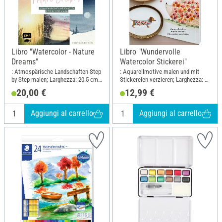
Libro "Watercolor - Nature
Libro "Wundervolle
Dreams"
Watercolor Stickerei"
: Atmospärische Landschaften Step
: Aquarellmotive malen und mit
by Step malen; Larghezza: 20.5 cm;
Stickereien verzieren; Larghezza: 19
Altezza: 24.1 cm
cm; Altezza: 24.5 cm
20,00 €
12,99 €
Aggiungi al carrello
Aggiungi al carrello