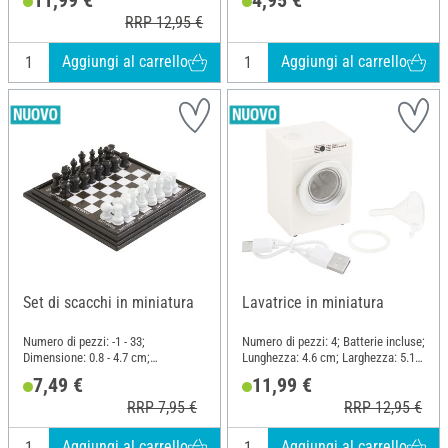
Materiale: Plastica
RRP 12,95 €
Aggiungi al carrello
Aggiungi al carrello
Set di scacchi in miniatura
Lavatrice in miniatura
Numero di pezzi: -1 - 33;
Numero di pezzi: 4; Batterie incluse;
Dimensione: 0.8 - 4.7 cm;
Lunghezza: 4.6 cm; Larghezza: 5.1
Contenuto: 1; Materiale: Metallo
cm; Altezza: 7 cm; Materiale:
7,49 €
11,99 €
Metallo, Plastica
RRP 7,95 €
RRP 12,95 €
Aggiungi al carrello
Aggiungi al carrello