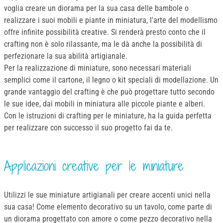
voglia creare un diorama per la sua casa delle bambole o
realizzare i suoi mobili e piante in miniatura, l'arte del modellismo
offre infinite possibilità creative. Si renderà presto conto che il
crafting non è solo rilassante, ma le dà anche la possibilità di
perfezionare la sua abilità artigianale.
Per la realizzazione di miniature, sono necessari materiali
semplici come il cartone, il legno o kit speciali di modellazione. Un
grande vantaggio del crafting è che può progettare tutto secondo
le sue idee, dai mobili in miniatura alle piccole piante e alberi.
Con le istruzioni di crafting per le miniature, ha la guida perfetta
per realizzare con successo il suo progetto fai da te.
Applicazioni creative per le miniature
Utilizzi le sue miniature artigianali per creare accenti unici nella
sua casa! Come elemento decorativo su un tavolo, come parte di
un diorama progettato con amore o come pezzo decorativo nella