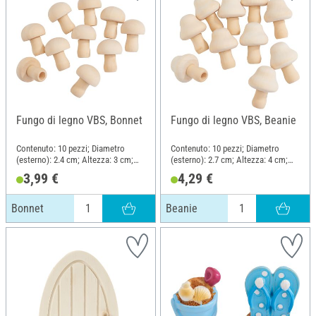
Fungo di legno VBS, Bonnet
Fungo di legno VBS, Beanie
Contenuto: 10 pezzi; Diametro
Contenuto: 10 pezzi; Diametro
(esterno): 2.4 cm; Altezza: 3 cm;
(esterno): 2.7 cm; Altezza: 4 cm;
Materiale: Legno grezzo
Materiale: Legno grezzo
3,99 €
4,29 €
Bonnet
Beanie