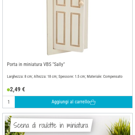
Porta in miniatura VBS "Sally"
Larghezza: 8 cm; Altezza: 18 cm; Spessore: 1.5 cm; Materiale: Compensato
2,49 €
Aggiungi al carrello
Scena di roulotte in miniatura