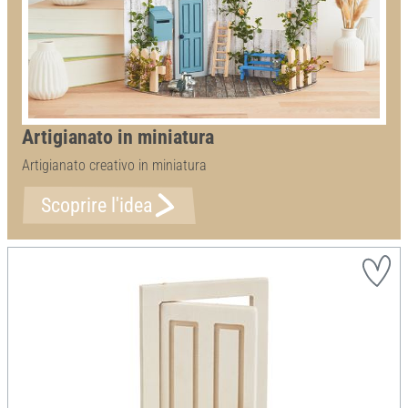
Artigianato in miniatura
Artigianato creativo in miniatura
Scoprire l'idea