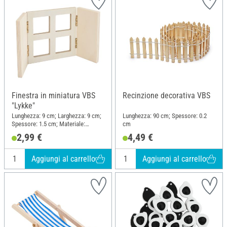
Finestra in miniatura VBS
Recinzione decorativa VBS
"Lykke"
Lunghezza: 9 cm; Larghezza: 9 cm;
Lunghezza: 90 cm; Spessore: 0.2
Spessore: 1.5 cm; Materiale:
cm
Compensato
2,99 €
4,49 €
Aggiungi al carrello
Aggiungi al carrello