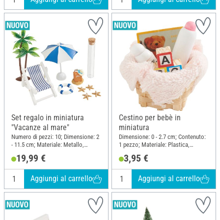
Set regalo in miniatura
Cestino per bebè in
"Vacanze al mare"
miniatura
Numero di pezzi: 10; Dimensione: 2
Dimensione: 0 - 2.7 cm; Contenuto:
- 11.5 cm; Materiale: Metallo,
1 pezzo; Materiale: Plastica,
Legno, Poliestere (PES), Plastica,
Poliestere (PES), Legno, Materiale
19,99 €
3,95 €
Vetro, Tessuto
naturale, Cartone
Aggiungi al carrello
Aggiungi al carrello