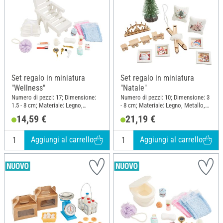
Set regalo in miniatura
Set regalo in miniatura
"Wellness"
"Natale"
Numero di pezzi: 17; Dimensione:
Numero di pezzi: 10; Dimensione: 3
1.5 - 8 cm; Materiale: Legno,
- 8 cm; Materiale: Legno, Metallo,
Poliestere (PES), Plastica
Poliestere (PES), Plastica
14,59 €
21,19 €
Aggiungi al carrello
Aggiungi al carrello