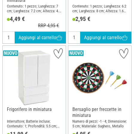
miniatura
Contenuto: 1 pezzo; Lunghezza: 7
Contenuto: 1 pezzo; Lunghezza: 6.2
cm; Larghezza: 7.2 cm; Altezza: 4.7
cm; Larghezza: 8 cm; Altezza: 1.6
cm; Materiale: Legno, Plastica,
cm; Materiale: Plastica
4,49 €
2,95 €
Cartone
RRP 4,95 €
Aggiungi al carrello
Aggiungi al carrello
Frigorifero in miniatura
Bersaglio per freccette in
miniatura
Interruttore; Batterie incluse;
Numero di pezzi: -1 - 4; Dimensione:
Contenuto: 1; Profondità: 5.5 cm;
5 cm; Materiale: Sughero, Metallo
Larghezza: 6.3 cm; Altezza: 12 cm;
11,99 €
4,95 €