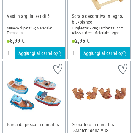
Vasi in argilla, set di 6
Sdraio decorativa in legno,
blu/bianco
Numero di pezzi: 6; Materiale:
Lunghezza: 9 cm; Larghezza: 7 cm;
Terracotta
Altezza: 6 cm; Materiale: Legno,
Tessuto
8,99 €
2,95 €
Aggiungi al carrello
Aggiungi al carrello
Barca da pesca in miniatura
Scoiattolo in miniatura
"Scratch" della VBS