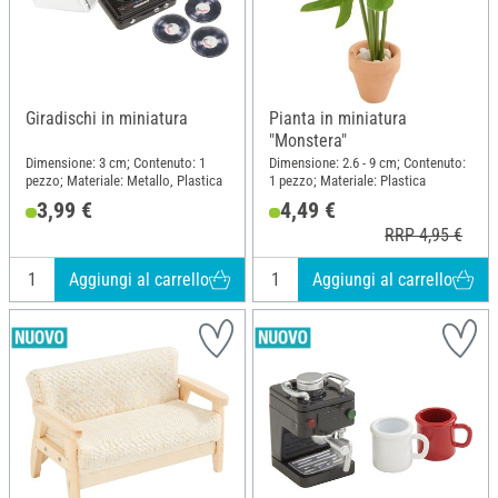
Giradischi in miniatura
Pianta in miniatura
"Monstera"
Dimensione: 3 cm; Contenuto: 1
Dimensione: 2.6 - 9 cm; Contenuto:
pezzo; Materiale: Metallo, Plastica
1 pezzo; Materiale: Plastica
3,99 €
4,49 €
RRP 4,95 €
Aggiungi al carrello
Aggiungi al carrello