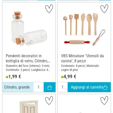
Pendenti decorativi in
VBS Miniature "Utensili da
bottiglia di vetro, Cilindro,
cucina", 8 pezzi
grande
Diametro del foro (interno): 5 mm;
Contenuto: 8 pezzi; Materiale:
Contenuto: 2 pezzi; Lunghezza: 4
Legno di pino
cm; Diametro (esterno): 1.8 cm;
1,99 €
4,99 €
Materiale: Vetro
Aggiungi al carrello
Cilindro, grande