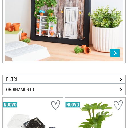
FILTRI
ORDINAMENTO