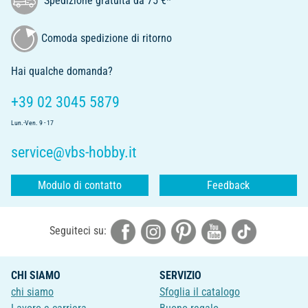
Spedizione gratuita da 75 €*
Comoda spedizione di ritorno
Hai qualche domanda?
+39 02 3045 5879
Lun.-Ven. 9 - 17
service@vbs-hobby.it
Modulo di contatto
Feedback
Seguiteci su:
CHI SIAMO
SERVIZIO
chi siamo
Sfoglia il catalogo