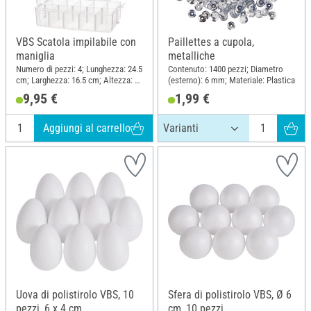
VBS Scatola impilabile con
Paillettes a cupola,
maniglia
metalliche
Numero di pezzi: 4; Lunghezza: 24.5
Contenuto: 1400 pezzi; Diametro
cm; Larghezza: 16.5 cm; Altezza: 18
(esterno): 6 mm; Materiale: Plastica
cm; Materiale: Polipropilene (PP)
9,95 €
1,99 €
Aggiungi al carrello
Uova di polistirolo VBS, 10
Sfera di polistirolo VBS, Ø 6
pezzi, 6 x 4 cm
cm, 10 pezzi