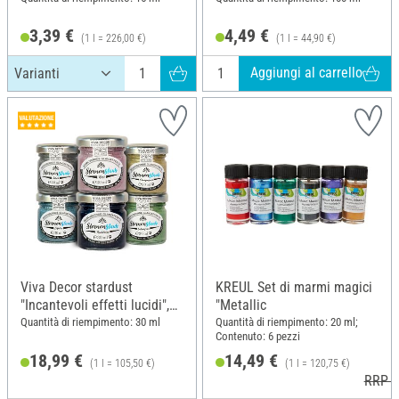
3,39 €
4,49 €
(1 l = 226,00 €)
(1 l = 44,90 €)
Aggiungi al carrello
Viva Decor stardust
KREUL Set di marmi magici
"Incantevoli effetti lucidi",
"Metallic
set da 6
Quantità di riempimento: 30 ml
Quantità di riempimento: 20 ml;
Contenuto: 6 pezzi
18,99 €
14,49 €
(1 l = 105,50 €)
(1 l = 120,75 €)
RRP 1