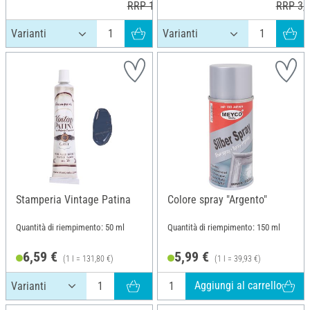
RRP 14,99 €
RRP 3,4
Stamperia Vintage Patina
Colore spray "Argento"
Quantità di riempimento: 50 ml
Quantità di riempimento: 150 ml
6,59 €
5,99 €
(1 l = 131,80 €)
(1 l = 39,93 €)
Aggiungi al carrello