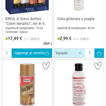
KREUL el Greco Acrilico
Colla glitterata a scaglie
"Colori metallici", set di 4
pezzi
Quantità di riempimento: 75 ml;
Quantità di riempimento: 50 ml
Contenuto: 4 pezzi
17,49 €
2,99 €
(1 l = 58,30 €)
(1 l = 59,80 €)
RRP 21,99 €
Aggiungi al carrello