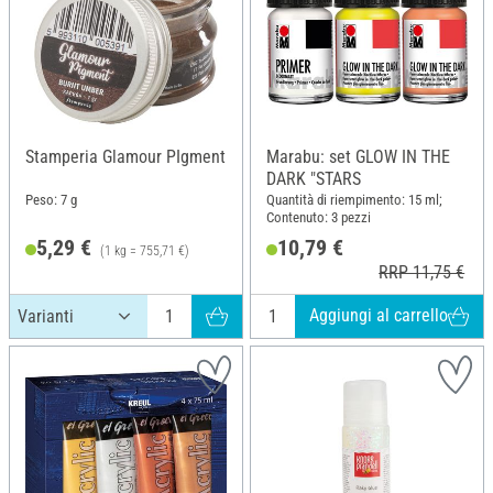
Stamperia Glamour PIgment
Marabu: set GLOW IN THE
DARK "STARS
Peso: 7 g
Quantità di riempimento: 15 ml;
Contenuto: 3 pezzi
5,29 €
10,79 €
(1 kg = 755,71 €)
RRP 11,75 €
Aggiungi al carrello