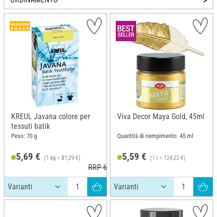
KREUL Javana colore per
Viva Decor Maya Gold, 45ml
tessuti batik
Peso: 70 g
Quantità di riempimento: 45 ml
5,69 €
5,59 €
(1 kg = 81,29 €)
(1 l = 124,22 €)
RRP 6,49 €