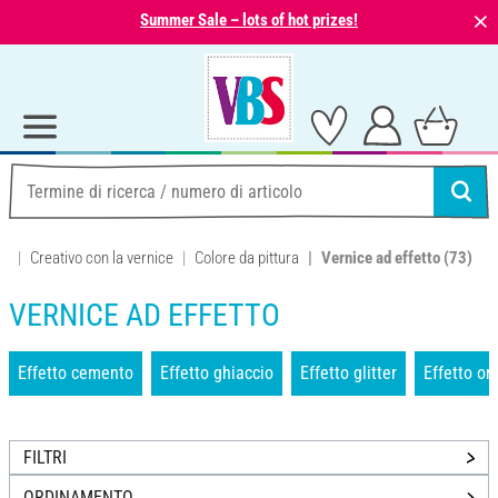
⨯
Summer Sale – lots of hot prizes!
Creativo con la vernice
Colore da pittura
Vernice ad effetto
(73)
VERNICE AD EFFETTO
Effetto cemento
Effetto ghiaccio
Effetto glitter
Effetto or
FILTRI
ORDINAMENTO