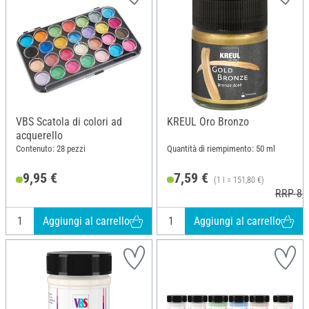
VBS Scatola di colori ad
KREUL Oro Bronzo
acquerello
Contenuto: 28 pezzi
Quantità di riempimento: 50 ml
9,95 €
7,59 €
(1 l = 151,80 €)
RRP 8,7
Aggiungi al carrello
Aggiungi al carrello