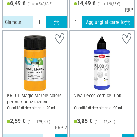
6,49 €
14,49 €
(1 kg = 540,83 €)
(1 l = 120,75 €)
RRP 1
Aggiungi al carrello
Glamour
KREUL Magic Marble colore
Viva Decor Vernice Blob
per marmorizzazione
Quantità di riempimento: 20 ml
Quantità di riempimento: 90 ml
2,59 €
3,85 €
(1 l = 129,50 €)
(1 l = 42,78 €)
RRP 2,99 €