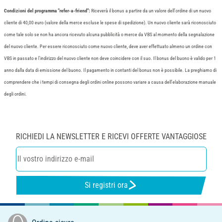
Condizioni del programma "refer-a-friend":
Riceverà il bonus a partire da un valore dell'ordine di un nuovo
cliente di 40,00 euro (valore della merce escluse le spese di spedizione). Un nuovo cliente sarà riconosciuto
come tale solo se non ha ancora ricevuto alcuna pubblicità o merce da VBS al momento della segnalazione
del nuovo cliente. Per essere riconosciuto come nuovo cliente, deve aver effettuato almeno un ordine con
VBS in passato e l'indirizzo del nuovo cliente non deve coincidere con il suo. Il bonus del buono è valido per 1
anno dalla data di emissione del buono. Il pagamento in contanti del bonus non è possibile. La preghiamo di
comprendere che i tempi di consegna degli ordini online possono variare a causa dell'elaborazione manuale
degli ordini.
RICHIEDI LA NEWSLETTER E RICEVI OFFERTE VANTAGGIOSE
Si registri ora