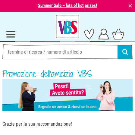
⨯
Summer Sale – lots of hot prizes!
Promozione dell'amicizia VBS
Grazie per la sua raccomandazione!