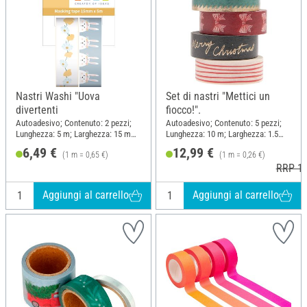
Nastri Washi "Uova
Set di nastri "Mettici un
divertenti
fiocco!".
Autoadesivo; Contenuto: 2 pezzi;
Autoadesivo; Contenuto: 5 pezzi;
Lunghezza: 5 m; Larghezza: 15 mm;
Lunghezza: 10 m; Larghezza: 1.5
Materiale: Carta
cm; Materiale: Carta
6,49 €
12,99 €
(1 m = 0,65 €)
(1 m = 0,26 €)
RRP 14
Aggiungi al carrello
Aggiungi al carrello