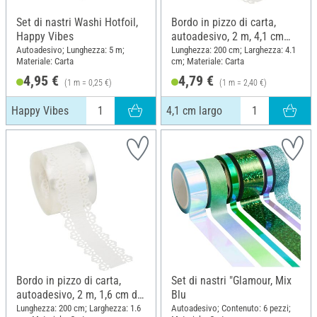
Set di nastri Washi Hotfoil,
Bordo in pizzo di carta,
Happy Vibes
autoadesivo, 2 m, 4,1 cm
largo
Autoadesivo; Lunghezza: 5 m;
Lunghezza: 200 cm; Larghezza: 4.1
Materiale: Carta
cm; Materiale: Carta
4,95 €
4,79 €
(1 m = 0,25 €)
(1 m = 2,40 €)
Happy Vibes
4,1 cm largo
Bordo in pizzo di carta,
Set di nastri "Glamour, Mix
autoadesivo, 2 m, 1,6 cm di
Blu
larghezza
Lunghezza: 200 cm; Larghezza: 1.6
Autoadesivo; Contenuto: 6 pezzi;