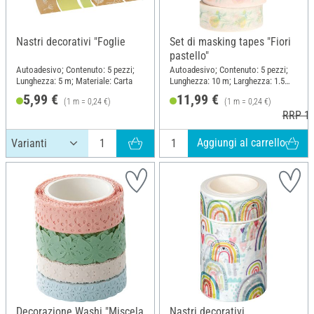
Nastri decorativi "Foglie
Set di masking tapes "Fiori
pastello"
Autoadesivo; Contenuto: 5 pezzi;
Autoadesivo; Contenuto: 5 pezzi;
Lunghezza: 5 m; Materiale: Carta
Lunghezza: 10 m; Larghezza: 1.5
cm; Materiale: Carta
5,99 €
11,99 €
(1 m = 0,24 €)
(1 m = 0,24 €)
RRP 12
Aggiungi al carrello
Decorazione Washi "Miscela
Nastri decorativi