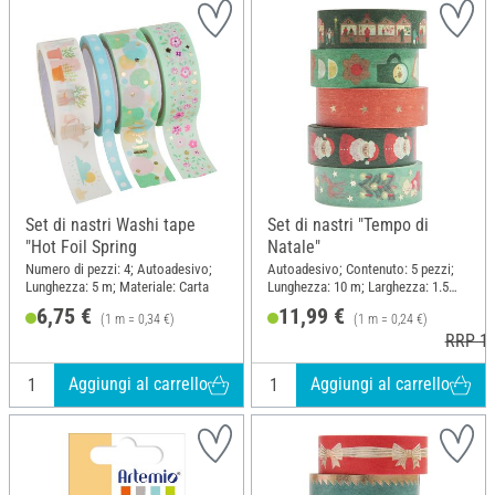
Set di nastri Washi tape
Set di nastri "Tempo di
"Hot Foil Spring
Natale"
Numero di pezzi: 4; Autoadesivo;
Autoadesivo; Contenuto: 5 pezzi;
Lunghezza: 5 m; Materiale: Carta
Lunghezza: 10 m; Larghezza: 1.5
cm; Materiale: Carta
6,75 €
11,99 €
(1 m = 0,34 €)
(1 m = 0,24 €)
RRP 12
Aggiungi al carrello
Aggiungi al carrello