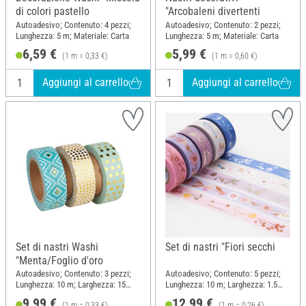
di colori pastello
"Arcobaleni divertenti
Autoadesivo; Contenuto: 4 pezzi;
Autoadesivo; Contenuto: 2 pezzi;
Lunghezza: 5 m; Materiale: Carta
Lunghezza: 5 m; Materiale: Carta
6,59 €
5,99 €
(1 m = 0,33 €)
(1 m = 0,60 €)
Aggiungi al carrello
Aggiungi al carrello
Set di nastri Washi
Set di nastri "Fiori secchi
"Menta/Foglio d'oro
Autoadesivo; Contenuto: 3 pezzi;
Autoadesivo; Contenuto: 5 pezzi;
Lunghezza: 10 m; Larghezza: 15
Lunghezza: 10 m; Larghezza: 1.5
mm; Materiale: Carta
cm; Materiale: Carta
9,99 €
12,99 €
(1 m = 0,33 €)
(1 m = 0,26 €)