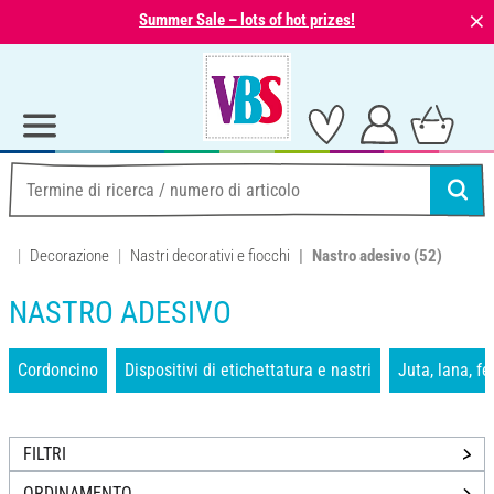
⨯
Summer Sale – lots of hot prizes!
Decorazione
Nastri decorativi e fiocchi
Nastro adesivo
(52)
NASTRO ADESIVO
Cordoncino
Dispositivi di etichettatura e nastri
Juta, lana, fe
FILTRI
ORDINAMENTO