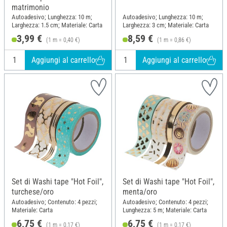
matrimonio
Autoadesivo; Lunghezza: 10 m;
Autoadesivo; Lunghezza: 10 m;
Larghezza: 1.5 cm; Materiale: Carta
Larghezza: 3 cm; Materiale: Carta
3,99 €
8,59 €
(1 m = 0,40 €)
(1 m = 0,86 €)
Aggiungi al carrello
Aggiungi al carrello
Set di Washi tape "Hot Foil",
Set di Washi tape "Hot Foil",
turchese/oro
menta/oro
Autoadesivo; Contenuto: 4 pezzi;
Autoadesivo; Contenuto: 4 pezzi;
Materiale: Carta
Lunghezza: 5 m; Materiale: Carta
6,75 €
6,75 €
(1 m = 0,17 €)
(1 m = 0,17 €)