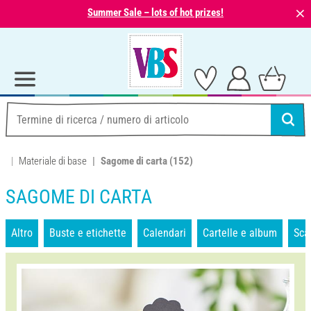
⨯
Summer Sale – lots of hot prizes!
Materiale di base
Sagome di carta
(152)
SAGOME DI CARTA
Altro
Buste e etichette
Calendari
Cartelle e album
Sca