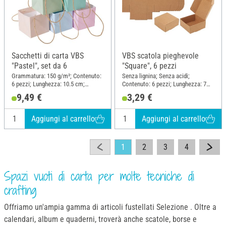
Sacchetti di carta VBS
VBS scatola pieghevole
"Pastel", set da 6
"Square", 6 pezzi
Grammatura: 150 g/m²; Contenuto:
Senza lignina; Senza acidi;
6 pezzi; Lunghezza: 10.5 cm;
Contenuto: 6 pezzi; Lunghezza: 7
Larghezza: 10.5 cm; Altezza: 10.5
cm; Larghezza: 7 cm; Altezza: 3
9,49 €
3,29 €
cm; Materiale: Carta
cm; Materiale: Carta
Aggiungi al carrello
Aggiungi al carrello
1
2
3
4
Spazi vuoti di carta per molte tecniche di
crafting
Offriamo un'ampia gamma di articoli fustellati Selezione . Oltre a
calendari, album e quaderni, troverà anche scatole, borse e