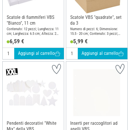
Scatole di fiammiferi VBS
Scatole VBS "quadrate", set
"Bianco", 11 cm
da 3
Contenuto: 12 pezzi; Lunghezza: 11
Numero di pezzi: 6; Dimensione:
cm; Larghezza: 6.5 cm; Altezza: 2
15.5 - 20 cm; Contenuto: 3 pezzi;
cm; Materiale: Cartone
Lunghezza: 20 cm; Larghezza: 20
6,59 €
5,99 €
cm; Altezza: 8.5 cm; Materiale:
Cartone
Aggiungi al carrello
Aggiungi al carrello
Pendenti decorativi "White
Inserti per raccoglitori ad
Mix" della VBS
anelli VBS