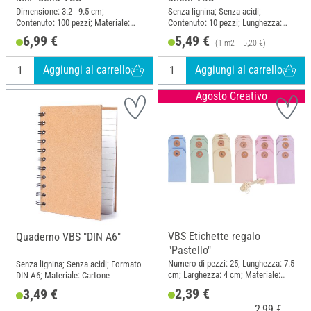
Dimensione: 3.2 - 9.5 cm;
Senza lignina; Senza acidi;
Contenuto: 100 pezzi; Materiale:
Contenuto: 10 pezzi; Lunghezza:
Carta
32.5 cm; Larghezza: 32.5 cm;
6,99 €
5,49 €
(1 m2 = 5,20 €)
Materiale: Carta
Aggiungi al carrello
Aggiungi al carrello
Agosto Creativo
VBS Etichette regalo
Quaderno VBS "DIN A6"
"Pastello"
Numero di pezzi: 25; Lunghezza: 7.5
Senza lignina; Senza acidi; Formato
cm; Larghezza: 4 cm; Materiale:
DIN A6; Materiale: Cartone
Carta
2,39 €
3,49 €
2,99 €