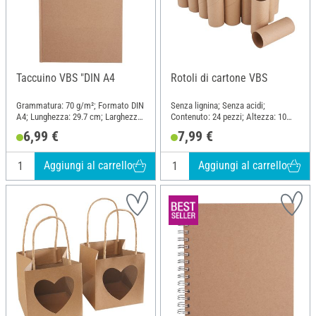
Taccuino VBS "DIN A4
Rotoli di cartone VBS
Grammatura: 70 g/m²; Formato DIN
Senza lignina; Senza acidi;
A4; Lunghezza: 29.7 cm; Larghezza:
Contenuto: 24 pezzi; Altezza: 10
22 cm; Materiale: Cartone, Carta
cm; Spessore: 1 mm; Materiale:
6,99 €
7,99 €
Cartone
Aggiungi al carrello
Aggiungi al carrello