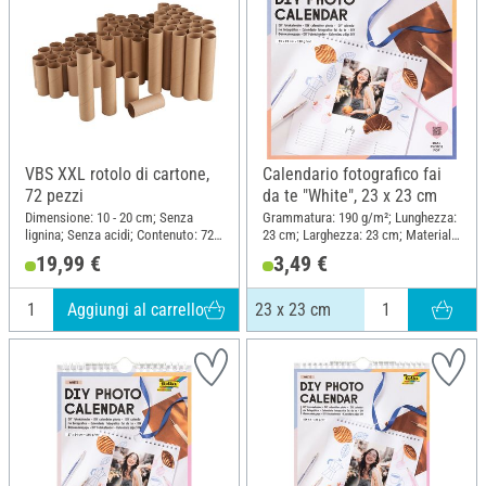
VBS XXL rotolo di cartone,
Calendario fotografico fai
72 pezzi
da te "White", 23 x 23 cm
Dimensione: 10 - 20 cm; Senza
Grammatura: 190 g/m²; Lunghezza:
lignina; Senza acidi; Contenuto: 72
23 cm; Larghezza: 23 cm; Materiale:
pezzi; Diametro (esterno): 4.2 cm;
Carta
19,99 €
3,49 €
Spessore: 1 mm; Materiale: Cartone
Aggiungi al carrello
23 x 23 cm