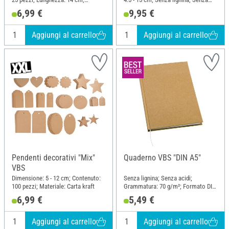
Larghezza: 9 cm; Altezza: 3.5 cm;
acidi; Contenuto: 12 pezzi;
6,99 €
9,95 €
Materiale: Cartone
Materiale: Cartone
Aggiungi al carrello
Aggiungi al carrello
Pendenti decorativi "Mix"
Quaderno VBS "DIN A5"
VBS
Dimensione: 5 - 12 cm; Contenuto:
Senza lignina; Senza acidi;
100 pezzi; Materiale: Carta kraft
Grammatura: 70 g/m²; Formato DIN
A5; Lunghezza: 21 cm; Larghezza:
6,99 €
5,49 €
14.8 cm; Materiale: Cartapesta
Aggiungi al carrello
Aggiungi al carrello