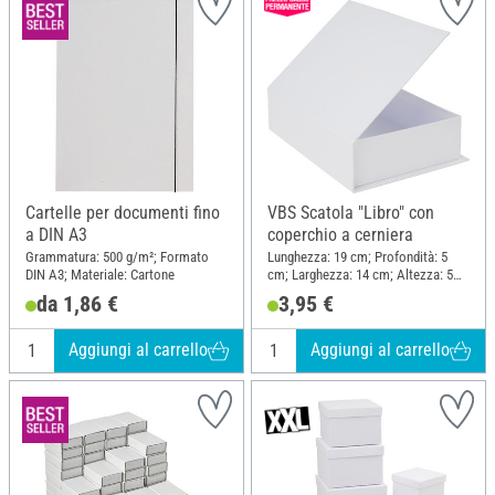
Cartelle per documenti fino
VBS Scatola "Libro" con
a DIN A3
coperchio a cerniera
Grammatura: 500 g/m²; Formato
Lunghezza: 19 cm; Profondità: 5
DIN A3; Materiale: Cartone
cm; Larghezza: 14 cm; Altezza: 5
cm; Spessore: 2 mm; Materiale:
da 1,86 €
3,95 €
Cartone
Aggiungi al carrello
Aggiungi al carrello