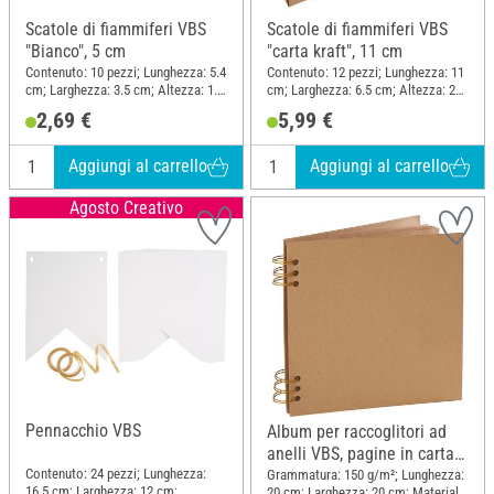
Scatole di fiammiferi VBS
Scatole di fiammiferi VBS
"Bianco", 5 cm
"carta kraft", 11 cm
Contenuto: 10 pezzi; Lunghezza: 5.4
Contenuto: 12 pezzi; Lunghezza: 11
cm; Larghezza: 3.5 cm; Altezza: 1.5
cm; Larghezza: 6.5 cm; Altezza: 2
cm; Materiale: Cartone
cm; Materiale: Carta
2,69 €
5,99 €
Aggiungi al carrello
Aggiungi al carrello
Agosto Creativo
Pennacchio VBS
Album per raccoglitori ad
anelli VBS, pagine in carta
kraft
Contenuto: 24 pezzi; Lunghezza:
Grammatura: 150 g/m²; Lunghezza:
16.5 cm; Larghezza: 12 cm;
20 cm; Larghezza: 20 cm; Materiale: