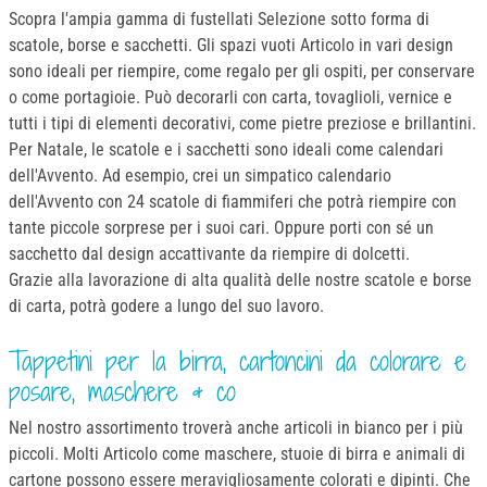
Scopra l'ampia gamma di fustellati Selezione sotto forma di
scatole, borse e sacchetti. Gli spazi vuoti Articolo in vari design
sono ideali per riempire, come regalo per gli ospiti, per conservare
o come portagioie. Può decorarli con carta, tovaglioli, vernice e
tutti i tipi di elementi decorativi, come pietre preziose e brillantini.
Per Natale, le scatole e i sacchetti sono ideali come calendari
dell'Avvento. Ad esempio, crei un simpatico calendario
dell'Avvento con 24 scatole di fiammiferi che potrà riempire con
tante piccole sorprese per i suoi cari. Oppure porti con sé un
sacchetto dal design accattivante da riempire di dolcetti.
Grazie alla lavorazione di alta qualità delle nostre scatole e borse
di carta, potrà godere a lungo del suo lavoro.
Tappetini per la birra, cartoncini da colorare e
posare, maschere & co
Nel nostro assortimento troverà anche articoli in bianco per i più
piccoli. Molti Articolo come maschere, stuoie di birra e animali di
cartone possono essere meravigliosamente colorati e dipinti. Che