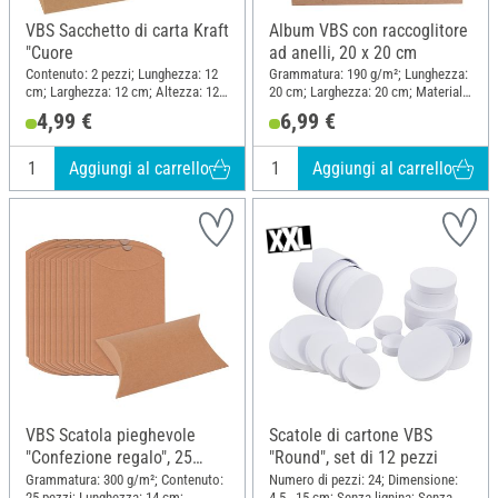
VBS Sacchetto di carta Kraft
Album VBS con raccoglitore
"Cuore
ad anelli, 20 x 20 cm
Contenuto: 2 pezzi; Lunghezza: 12
Grammatura: 190 g/m²; Lunghezza:
cm; Larghezza: 12 cm; Altezza: 12
20 cm; Larghezza: 20 cm; Materiale:
cm; Materiale: Carta kraft
Cartone, Carta
4,99 €
6,99 €
Aggiungi al carrello
Aggiungi al carrello
VBS Scatola pieghevole
Scatole di cartone VBS
"Confezione regalo", 25
"Round", set di 12 pezzi
pezzi
Grammatura: 300 g/m²; Contenuto:
Numero di pezzi: 24; Dimensione:
25 pezzi; Lunghezza: 14 cm;
4.5 - 15 cm; Senza lignina; Senza