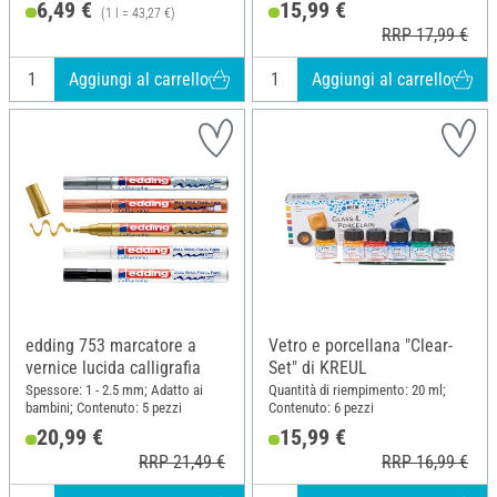
6,49 €
15,99 €
(1 l = 43,27 €)
RRP 17,99 €
Aggiungi al carrello
Aggiungi al carrello
edding 753 marcatore a
Vetro e porcellana "Clear-
vernice lucida calligrafia
Set" di KREUL
Spessore: 1 - 2.5 mm; Adatto ai
Quantità di riempimento: 20 ml;
bambini; Contenuto: 5 pezzi
Contenuto: 6 pezzi
20,99 €
15,99 €
RRP 21,49 €
RRP 16,99 €