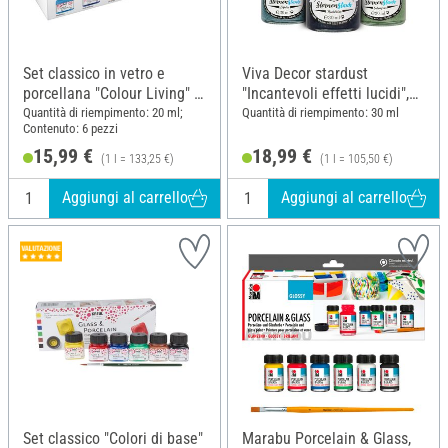
Set classico in vetro e
Viva Decor stardust
porcellana "Colour Living" di
"Incantevoli effetti lucidi",
KREUL
set da 6
Quantità di riempimento: 20 ml;
Quantità di riempimento: 30 ml
Contenuto: 6 pezzi
15,99 €
18,99 €
(1 l = 133,25 €)
(1 l = 105,50 €)
Aggiungi al carrello
Aggiungi al carrello
Set classico "Colori di base"
Marabu Porcelain & Glass,