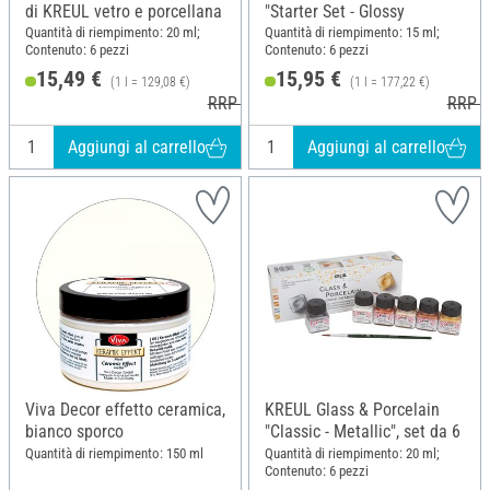
di KREUL vetro e porcellana
"Starter Set - Glossy
Quantità di riempimento: 20 ml;
Quantità di riempimento: 15 ml;
Contenuto: 6 pezzi
Contenuto: 6 pezzi
15,49 €
15,95 €
(1 l = 129,08 €)
(1 l = 177,22 €)
RRP 16,99 €
RRP 1
Aggiungi al carrello
Aggiungi al carrello
Viva Decor effetto ceramica,
KREUL Glass & Porcelain
bianco sporco
"Classic - Metallic", set da 6
Quantità di riempimento: 150 ml
Quantità di riempimento: 20 ml;
Contenuto: 6 pezzi