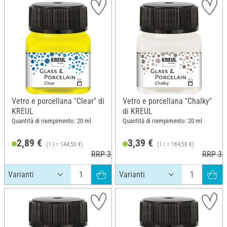
Vetro e porcellana "Clear" di
Vetro e porcellana "Chalky"
KREUL
di KREUL
Quantità di riempimento: 20 ml
Quantità di riempimento: 20 ml
2,89 €
3,39 €
(1 l = 144,50 €)
(1 l = 169,50 €)
RRP 3,19 €
RRP 3,6