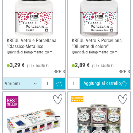
KREUL Vetro e Porcellana
KREUL Vetro & Porcellana
"Classico-Metallico
"Diluente di colore"
Quantità di riempimento: 20 ml
Quantità di riempimento: 20 ml
3,29 €
2,89 €
(1 l = 164,50 €)
(1 l = 144,50 €)
RRP 3,69 €
RRP 3,1
Aggiungi al carrello