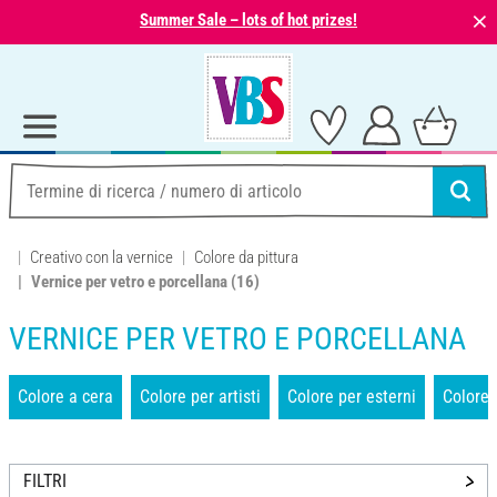
⨯
Summer Sale – lots of hot prizes!
Creativo con la vernice
Colore da pittura
Vernice per vetro e porcellana
(16)
VERNICE PER VETRO E PORCELLANA
Colore a cera
Colore per artisti
Colore per esterni
Colore 
FILTRI