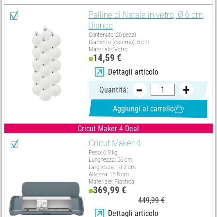
Palline di Natale in vetro, Ø 6 cm,
Bianco
Contenuto: 20 pezzi
Diametro (esterno): 6 cm
Materiale: Vetro
14,59 €
Dettagli articolo
Quantità:
Aggiungi al carrello
Cricut Maker 4 Deal
Cricut Maker 4
Peso: 6.9 kg
Lunghezza: 56 cm
Larghezza: 18.3 cm
Altezza: 15.8 cm
Materiale: Plastica
369,99 €
449,99 €
Dettagli articolo