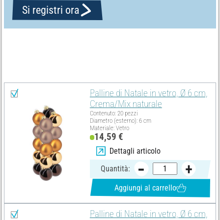
Si registri ora
Elenco dei materiali
Seleziona tutti
Palline di Natale in vetro, Ø 6 cm,
Crema/Mix naturale
Contenuto: 20 pezzi
Diametro (esterno): 6 cm
Materiale: Vetro
14,59 €
Dettagli articolo
Quantità:
Aggiungi al carrello
Palline di Natale in vetro, Ø 6 cm,