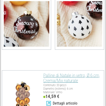
Deve avere
Palline di Natale in vetro, Ø 6 cm,
Crema/Mix naturale
Contenuto: 20 pezzi
Diametro (esterno): 6 cm
Materiale: Vetro
14,59 €
Dettagli articolo