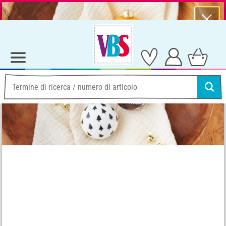
⨯
Summer Sale – lots of hot prizes!
Idee e istruzioni
Decorazioni per la casa
Tracciatura personalizzata di baubles di Natale
Tracciatura personalizzata
di baubles di Natale
Istruzioni No. 3531
Livello di difficoltà:
Principiante