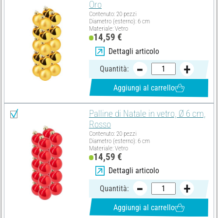
Oro
Contenuto: 20 pezzi
Diametro (esterno): 6 cm
Materiale: Vetro
14,59 €
Dettagli articolo
Quantità:
Aggiungi al carrello
Palline di Natale in vetro, Ø 6 cm,
Rosso
Contenuto: 20 pezzi
Diametro (esterno): 6 cm
Materiale: Vetro
14,59 €
Dettagli articolo
Quantità:
Aggiungi al carrello