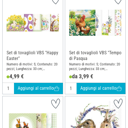
Set di tovaglioli VBS "Happy
Set di tovaglioli VBS "Tempo
Easter"
di Pasqua
Numero di motivi: 5; Contenuto: 20
Numero di motivi: 5; Contenuto: 20
pezzi; Lunghezza: 33 cm;
pezzi; Lunghezza: 33 cm;
Larghezza: 33 cm; Materiale: Carta
Larghezza: 33 cm; Materiale: Carta
4,99 €
da 3,99 €
Aggiungi al carrello
Aggiungi al carrello