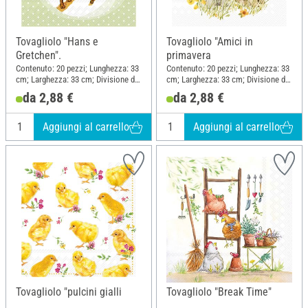
Tovagliolo "Hans e
Tovagliolo "Amici in
Gretchen".
primavera
Contenuto: 20 pezzi; Lunghezza: 33
Contenuto: 20 pezzi; Lunghezza: 33
cm; Larghezza: 33 cm; Divisione del
cm; Larghezza: 33 cm; Divisione del
motivo quarto motivo; Materiale:
motivo quarto motivo; Materiale:
da 2,88 €
da 2,88 €
Carta
Carta
Aggiungi al carrello
Aggiungi al carrello
Tovagliolo "pulcini gialli
Tovagliolo "Break Time"