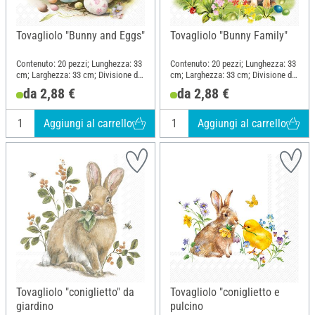
Tovagliolo "Bunny and Eggs"
Tovagliolo "Bunny Family"
Contenuto: 20 pezzi; Lunghezza: 33
Contenuto: 20 pezzi; Lunghezza: 33
cm; Larghezza: 33 cm; Divisione del
cm; Larghezza: 33 cm; Divisione del
motivo quarto motivo; Materiale:
motivo quarto motivo; Materiale:
da 2,88 €
da 2,88 €
Carta
Carta
Aggiungi al carrello
Aggiungi al carrello
Tovagliolo "coniglietto" da
Tovagliolo "coniglietto e
giardino
pulcino