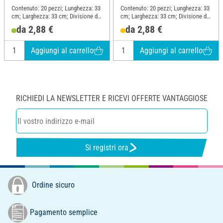
Contenuto: 20 pezzi; Lunghezza: 33
Contenuto: 20 pezzi; Lunghezza: 33
cm; Larghezza: 33 cm; Divisione del
cm; Larghezza: 33 cm; Divisione del
motivo motivo intero; Materiale:
motivo quarto motivo; Materiale:
da 2,88 €
da 2,88 €
Carta
Carta
Aggiungi al carrello
Aggiungi al carrello
RICHIEDI LA NEWSLETTER E RICEVI OFFERTE VANTAGGIOSE
Si registri ora
Ordine sicuro
Pagamento semplice