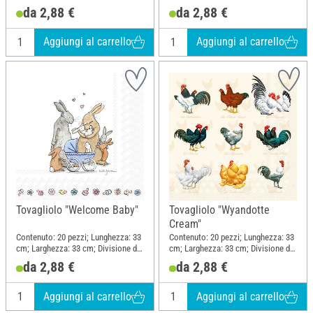
motivo quarto motivo; Materiale:
motivo quarto motivo; Materiale:
da 2,88 €
da 2,88 €
Carta
Carta
Aggiungi al carrello
Aggiungi al carrello
Tovagliolo "Welcome Baby"
Tovagliolo "Wyandotte
Cream"
Contenuto: 20 pezzi; Lunghezza: 33
Contenuto: 20 pezzi; Lunghezza: 33
cm; Larghezza: 33 cm; Divisione del
cm; Larghezza: 33 cm; Divisione del
motivo quarto motivo; Materiale:
motivo mezzo motivo; Materiale:
da 2,88 €
da 2,88 €
Carta
Carta
Aggiungi al carrello
Aggiungi al carrello