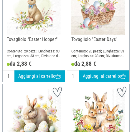
Tovagliolo "Easter Hopper"
Tovagliolo "Easter Days"
Contenuto: 20 pezzi; Lunghezza: 33
Contenuto: 20 pezzi; Lunghezza: 33
cm; Larghezza: 33 cm; Divisione del
cm; Larghezza: 33 cm; Divisione del
motivo quarto motivo; Materiale:
motivo quarto motivo; Materiale:
da 2,88 €
da 2,88 €
Carta
Carta
Aggiungi al carrello
Aggiungi al carrello