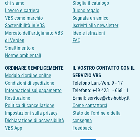
chi siamo
Sfoglia il catalogo
Lavoro e carriera
Buono regalo
VBS come marchio
Segnala un amico
Sostenibilità in VBS
Iscriviti alla newsletter
Mercato dell'artigianato VBS
Idee e istruzioni
di Verden
FAQ
Smaltimento e
Norme ambientali
ORDINARE SEMPLICEMENTE
IL VOSTRO CONTATTO CON IL
Modulo d'ordine online
SERVIZIO VBS
Condizioni di spedizione
Telefono Lun.-Ven. 9 - 17
Informazioni sul pagamento
Telefono: +49 4231 - 668 11
Restituzione
E-mail: service@vbs-hobby.it
Politica di cancellazione
Come contattarci
Impostazioni sulla privacy
Stato dell'ordine e della
Dichiarazione di accessibilità
consegna
VBS App
Feedback