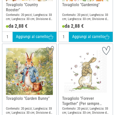
Tovagliolo "Country
Tovagliolo "Gardening"
Rooster"
Contenuto: 20 pezzi; Lunghezza: 33
Contenuto: 20 pezzi; Lunghezza: 33
cm; Larghezza: 33 cm; Divisione del
cm; Larghezza: 33 cm; Divisione del
motivo motivo intero; Materiale:
motivo motivo intero; Materiale:
da 2,88 €
da 2,88 €
Carta
Carta
Aggiungi al carrello
Aggiungi al carrello
Tovagliolo "Garden Bunny"
Tovagliolo "Forever
Together" (Per sempre
insieme)
Contenuto: 20 pezzi; Lunghezza: 33
Contenuto: 20 pezzi; Lunghezza: 33
cm; Larghezza: 33 cm; Divisione del
cm; Larghezza: 33 cm; Divisione del