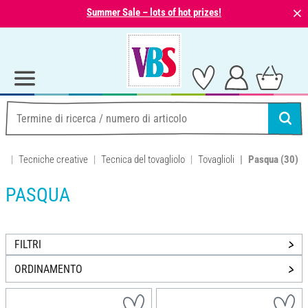
⨯
Summer Sale – lots of hot prizes!
Tecniche creative
Tecnica del tovagliolo
Tovaglioli
Pasqua
(30)
PASQUA
FILTRI
ORDINAMENTO