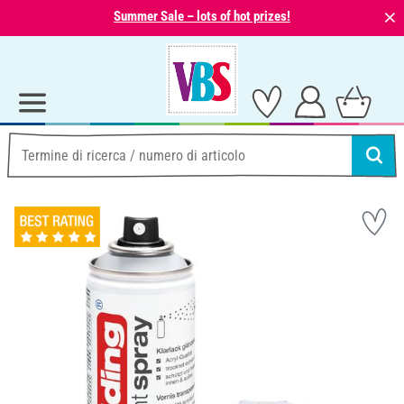
⨯
Summer Sale – lots of hot prizes!