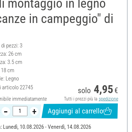
di montaggio in legno
canze in campeggio" di
di pezzi: 3
za: 26 cm
za: 3.5 cm
: 18 cm
le: Legno
4,95
 articolo
22745
solo
€
nibile immediatamente
Tutti i prezzi più la
spedizione
Aggiungi al carrello
:
 Lunedì, 10.08.2026 - Venerdì, 14.08.2026