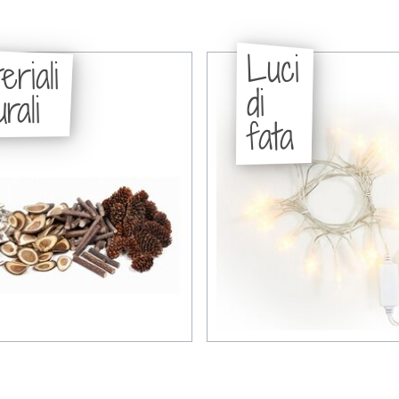
Luci
eriali
di
rali
fata