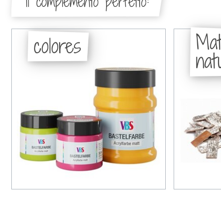
Il complemento perfetto:
Mat
colores
natu