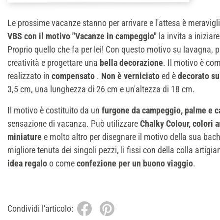
Le prossime vacanze stanno per arrivare e l'attesa è meravig
VBS con il motivo "Vacanze in campeggio"
la invita a iniziar
Proprio quello che fa per lei! Con questo motivo su lavagna, p
creatività e progettare una
bella decorazione
. Il motivo è com
realizzato in
compensato
.
Non è verniciato
ed è
decorato su
3,5 cm, una lunghezza di 26 cm e un'altezza di 18 cm.
Il motivo è costituito da un
furgone da campeggio, palme e ca
sensazione di vacanza. Può utilizzare
Chalky Colour, colori a
miniature
e molto altro per disegnare il motivo della sua ba
migliore tenuta dei singoli pezzi, li fissi con della colla artig
idea regalo
o come
confezione per un buono viaggio
.
Condividi l'articolo: