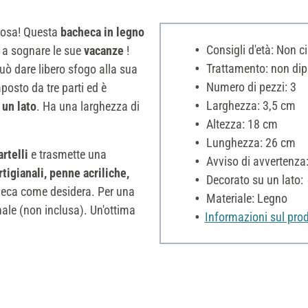
liosa! Questa
bacheca in legno
Consigli d'età: Non c
e a sognare le sue
vacanze
!
Trattamento: non dip
uò dare libero sfogo alla sua
Numero di pezzi: 3
posto da tre parti ed è
Larghezza: 3,5 cm
 un lato
. Ha una larghezza di
Altezza: 18 cm
Lunghezza: 26 cm
rtelli
e trasmette una
Avviso di avvertenza:
rtigianali, penne acriliche,
Decorato su un lato:
checa come desidera. Per una
Materiale: Legno
ianale (non inclusa). Un'ottima
Informazioni sul prod