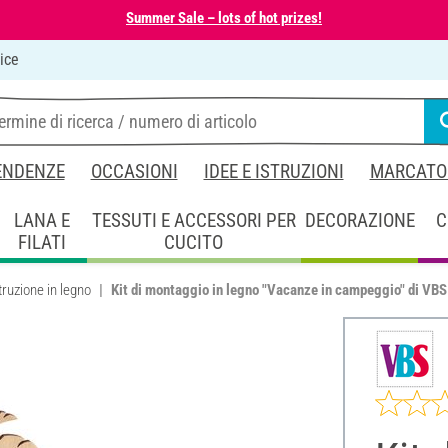
Summer Sale – lots of hot prizes!
ice
ENDENZE
OCCASIONI
IDEE E ISTRUZIONI
MARCATO
LANA E
TESSUTI E ACCESSORI PER
DECORAZIONE
C
FILATI
CUCITO
truzione in legno
Kit di montaggio in legno "Vacanze in campeggio" di VBS