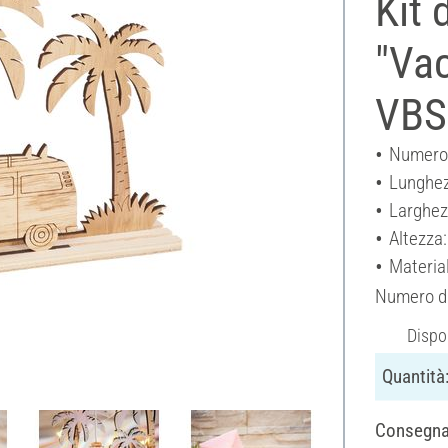
Kit 
"Va
VBS
Numero 
Lunghez
Larghez
Altezza
Materia
Numero di
Dispo
Quantità
Consegna: