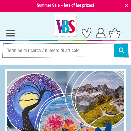
⨯
Summer Sale – lots of hot prizes!